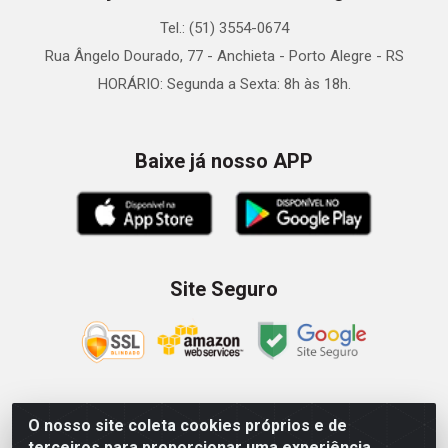
Tel.: (51) 3554-0674
Rua Ângelo Dourado, 77 - Anchieta - Porto Alegre - RS
HORÁRIO: Segunda a Sexta: 8h às 18h.
Baixe já nosso APP
Site Seguro
O nosso site coleta cookies próprios e de
Zein Importação e Comércio LTDA - Av. Senador Queiróz, 274
terceiros para proporcionar uma experiência