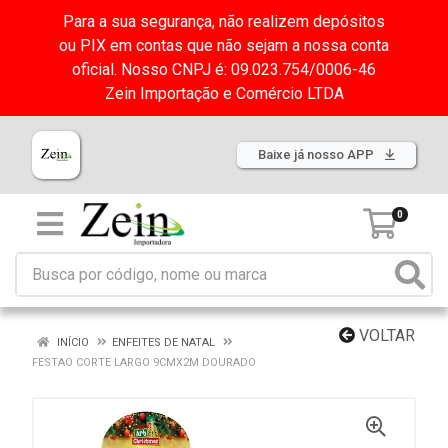
Para a sua segurança, não realizem depósitos
ou PIX em contas que não sejam a nossa conta
oficial. Nosso CNPJ é: 09.023.754/0006-46
Zein Importação e Comércio LTDA
Baixe já nosso APP
0
VOLTAR
INÍCIO
ENFEITES DE NATAL
FESTAO CORTE LARGO 9CMX2M DOURADO