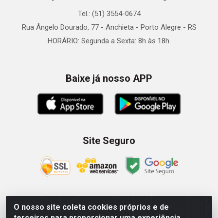
Tel.: (51) 3554-0674
Rua Ângelo Dourado, 77 - Anchieta - Porto Alegre - RS
HORÁRIO: Segunda a Sexta: 8h às 18h.
Baixe já nosso APP
Site Seguro
O nosso site coleta cookies próprios e de
Zein Importação e Comércio LTDA - Av. Senador Queiróz, 274
terceiros para proporcionar uma experiência