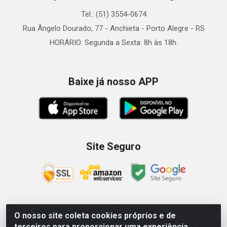
Tel.: (51) 3554-0674
Rua Ângelo Dourado, 77 - Anchieta - Porto Alegre - RS
HORÁRIO: Segunda a Sexta: 8h às 18h.
Baixe já nosso APP
Site Seguro
O nosso site coleta cookies próprios e de
Zein Importação e Comércio LTDA - Av. Senador Queiróz, 274
terceiros para proporcionar uma experiência