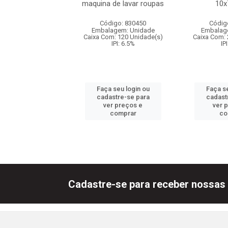
maquina de lavar roupas
10
digo: 830957
Código: 830450
Códig
agem: Unidade
Embalagem: Unidade
Embalag
om: 72 Unidade(s)
Caixa Com: 120 Unidade(s)
Caixa Com: 
IPI: 5.2%
IPI: 6.5%
IP
 seu login ou
Faça seu login ou
Faça se
astre-se para
cadastre-se para
cadast
er preços e
ver preços e
ver 
comprar
comprar
co
Cadastre-se para receber nossas 