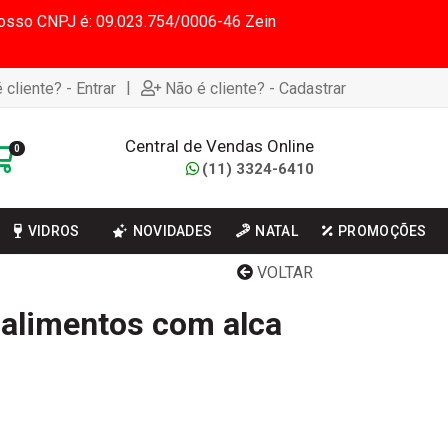
 Nosso CNPJ é: 09.023.754/0006-46 Zein
|
 cliente? - Entrar
Não é cliente? - Cadastrar
Central de Vendas Online
0
(11) 3324-6410
VIDROS
NOVIDADES
NATAL
PROMOÇÕES
VOLTAR
 alimentos com alca