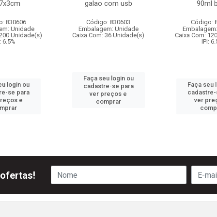
x7x3cm
galao com usb
90ml 
o: 830606
Código: 830603
Código: 
em: Unidade
Embalagem: Unidade
Embalagem:
200 Unidade(s)
Caixa Com: 36 Unidade(s)
Caixa Com: 12
I: 6.5%
IPI: 6
Faça seu login ou
u login ou
Faça seu 
cadastre-se para
re-se para
cadastre-
ver preços e
preços e
ver pre
comprar
mprar
comp
ofertas!