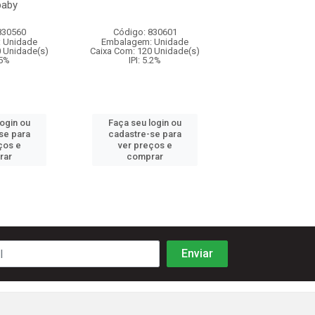
baby
830560
Código: 830601
Código: 830
 Unidade
Embalagem: Unidade
Embalagem: U
0 Unidade(s)
Caixa Com: 120 Unidade(s)
Caixa Com: 72 Un
.5%
IPI: 5.2%
IPI: 5.2%
login ou
Faça seu login ou
Faça seu log
se para
cadastre-se para
cadastre-se 
ços e
ver preços e
ver preços
rar
comprar
comprar