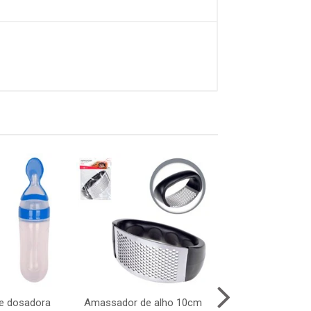
ne dosadora
Amassador de alho 10cm
Saca rolhas po