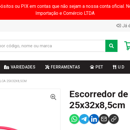
pósitos ou PIX em contas que não sejam a nossa conta oficial.
Importação e Comércio LTDA
Já é
VARIEDADES
FERRAMENTAS
PET
U.D
LCA 25X32X8,5CM
Escorredor de
25x32x8,5cm