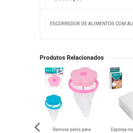
ESCORREDOR DE ALIMENTOS COM AL
Produtos Relacionados
lhas por succao
Remove pelos para
Esponja ma