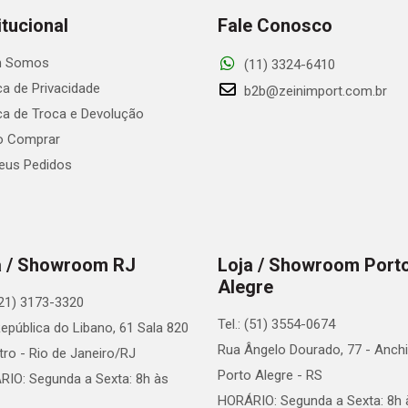
itucional
Fale Conosco
 Somos
(11) 3324-6410
ica de Privacidade
b2b@zeinimport.com.br
ica de Troca e Devolução
 Comprar
us Pedidos
a / Showroom RJ
Loja / Showroom Port
Alegre
 (21) 3173-3320
Tel.: (51) 3554-0674
epública do Libano, 61 Sala 820
Rua Ângelo Dourado, 77 - Anchi
tro - Rio de Janeiro/RJ
Porto Alegre - RS
IO: Segunda a Sexta: 8h às
HORÁRIO: Segunda a Sexta: 8h 