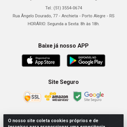
Tel.: (51) 3554-0674
Rua Ângelo Dourado, 77 - Anchieta - Porto Alegre - RS
HORÁRIO: Segunda a Sexta: 8h às 18h.
Baixe já nosso APP
Site Seguro
O nosso site coleta cookies próprios e de
Zein Importação e Comércio LTDA - Av. Senador Queiróz, 274
terceiros para proporcionar uma experiência