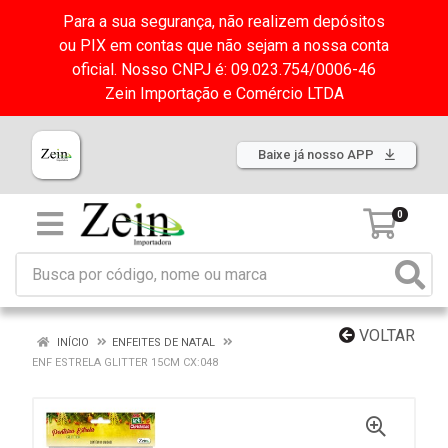
Para a sua segurança, não realizem depósitos
ou PIX em contas que não sejam a nossa conta
oficial. Nosso CNPJ é: 09.023.754/0006-46
Zein Importação e Comércio LTDA
Baixe já nosso APP
0
VOLTAR
INÍCIO
ENFEITES DE NATAL
ENF ESTRELA GLITTER 15CM CX:048