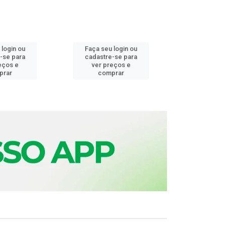
 login ou
Faça seu login ou
Faça seu 
-se para
cadastre-se para
cadastre
eços e
ver preços e
ver pr
prar
comprar
comp