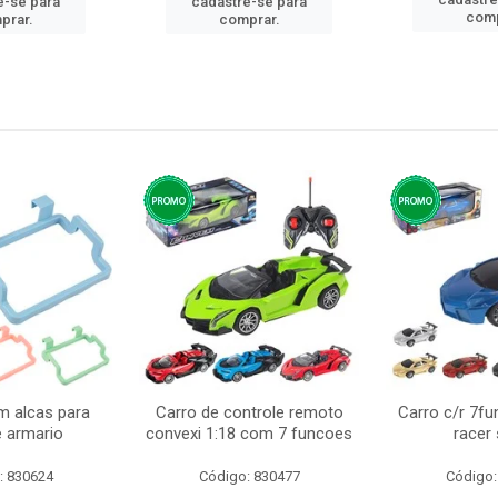
e-se para
cadastre-se para
comp
prar.
comprar.
m alcas para
Carro de controle remoto
Carro c/r 7fu
e armario
convexi 1:18 com 7 funcoes
racer
: 830624
Código: 830477
Código: