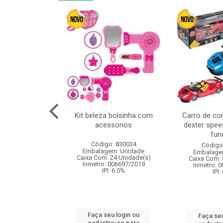
linha duo 2m
Kit beleza bolsinha com
Carro de co
acessorios
dexter spee
fun
: 830825
Código: 830034
Código
m: Unidade
Embalagem: Unidade
Embalage
144 Unidade(s)
Caixa Com: 24 Unidade(s)
Caixa Com: 
I: 13%
Inmetro: 006697/2019
Inmetro: 
IPI: 6.5%
IPI:
u login ou
Faça seu login ou
Faça seu
e-se para
cadastre-se para