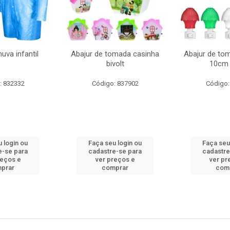
uva infantil
Abajur de tomada casinha
Abajur de to
bivolt
10cm 
: 832332
Código: 837902
Código:
 login ou
Faça seu login ou
Faça seu
e-se para
cadastre-se para
cadastre
reços e
ver preços e
ver pr
prar
comprar
com