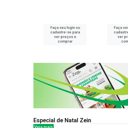
u login ou
Faça seu login ou
Faça seu
e-se para
cadastre-se para
cadastr
reços e
ver preços e
ver p
mprar
comprar
com
Especial de Natal Zein
Veja mais