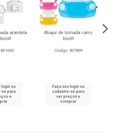
mada arandela
Abajur de tomada carro
Abajur de to
bivolt
bivolt
bivol
 831060
Código: 837899
Código:
 login ou
Faça seu login ou
Faça seu 
-se para
cadastre-se para
cadastre
eços e
ver preços e
ver pr
prar
comprar
comp