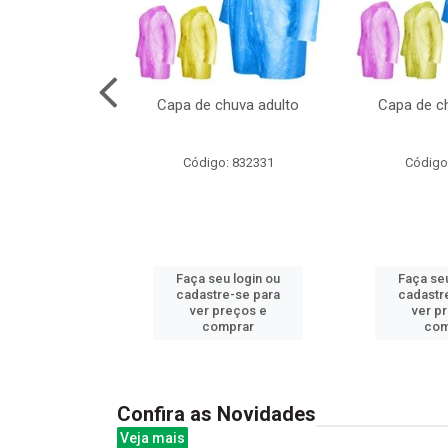
cal com oculos
Capa de chuva adulto
Capa de ch
3cm
: 844379
Código: 832331
Código
u login ou
Faça seu login ou
Faça seu
e-se para
cadastre-se para
cadastr
reços e
ver preços e
ver p
mprar
comprar
com
Confira as Novidades
Veja mais