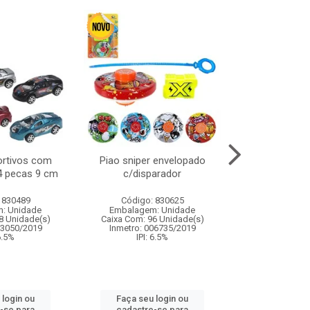
ortivos com
Piao sniper envelopado
Carro de polici
 4 pecas 9 cm
c/disparador
com controle
funco
 830489
Código: 830625
Código:
: Unidade
Embalagem: Unidade
Embalagem
8 Unidade(s)
Caixa Com: 96 Unidade(s)
Caixa Com: 2
03050/2019
Inmetro: 006735/2019
Inmetro: 12444
 6.5%
IPI: 6.5%
IPI: 
 login ou
Faça seu login ou
Faça seu 
-se para
cadastre-se para