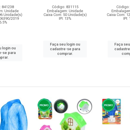
: 841238
Código: 831115
Código:
m: Unidade
Embalagem: Unidade
Embalagem
96 Unidade(s)
Caixa Com: 50 Unidade(s)
Caixa Com: 1
006390/2019
IPI: 13%
IPI:
 6.5%
Faça seu login ou
Faça seu
 login ou
cadastre-se para
cadastre
e-se para
comprar.
comp
prar.