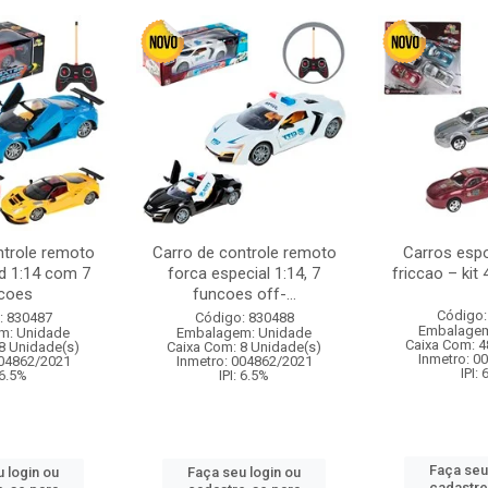
ntrole remoto
Carro de controle remoto
Carros esp
d 1:14 com 7
forca especial 1:14, 7
friccao – kit
coes
funcoes off-...
Código:
: 830487
Código: 830488
Embalagem
m: Unidade
Embalagem: Unidade
Caixa Com: 4
8 Unidade(s)
Caixa Com: 8 Unidade(s)
Inmetro: 0
004862/2021
Inmetro: 004862/2021
IPI:
 6.5%
IPI: 6.5%
Faça seu
 login ou
Faça seu login ou
cadastre