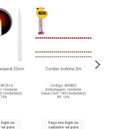
l espiral 25cm
Cordao bolinha 2m
Lata chap
 837614
Código: 830822
Código:
: Unidade
Embalagem: Unidade
Embalagem
92 Unidade(s)
Caixa Com: 144 Unidade(s)
Caixa Com: 6
9.75%
IPI: 13%
IPI: 
 login ou
Faça seu login ou
Faça seu 
-se para
cadastre-se para
cadastre