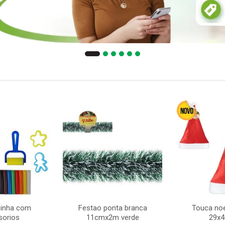
sinha com
Festao ponta branca
Touca noe
sorios
11cmx2m verde
29x