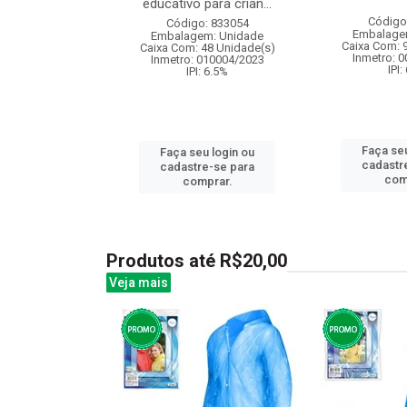
educativo para crian...
: 841364
Código
Código: 833054
m: Unidade
Embalage
Embalagem: Unidade
 6 Unidade(s)
Caixa Com: 
Caixa Com: 48 Unidade(s)
008777/2019
Inmetro: 
Inmetro: 010004/2023
: 6.5%
IPI:
IPI: 6.5%
u login ou
Faça seu
Faça seu login ou
e-se para
cadastr
cadastre-se para
prar.
com
comprar.
Produtos até R$20,00
Veja mais