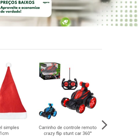
l simples
Carrinho de controle remoto
Carro de con
41cm
crazy flip stunt car 360°
convexi 1:18 