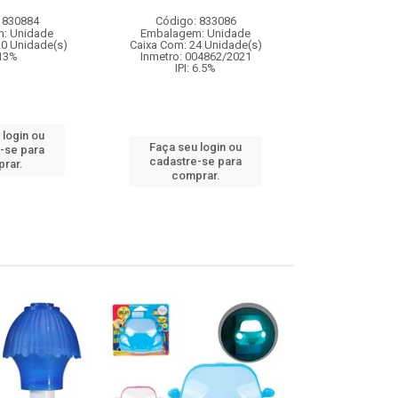
 830884
Código: 833086
Código:
: Unidade
Embalagem: Unidade
Embalagem
20 Unidade(s)
Caixa Com: 24 Unidade(s)
Caixa Com: 1
 13%
Inmetro: 004862/2021
Inmetro: 0
IPI: 6.5%
IPI: 
 login ou
Faça seu login ou
Faça seu 
-se para
cadastre-se para
cadastre
rar.
comprar.
comp