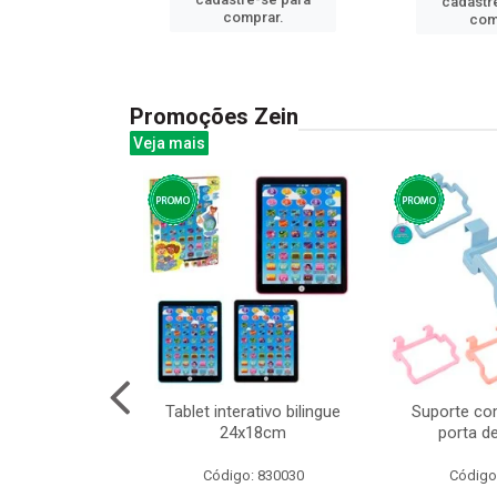
cadastr
prar.
comprar.
com
Promoções Zein
Veja mais
huva adulto
Tablet interativo bilingue
Suporte co
24x18cm
porta d
: 832331
Código: 830030
Código