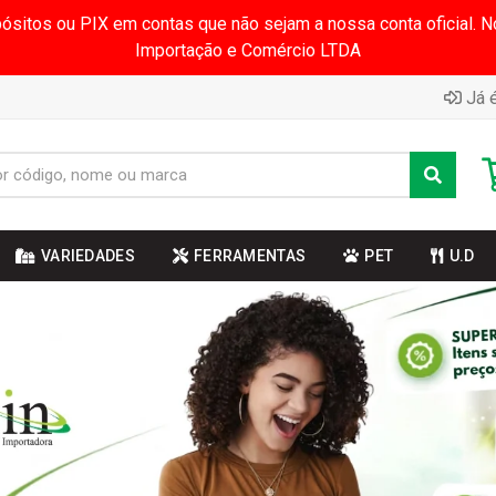
pósitos ou PIX em contas que não sejam a nossa conta oficial.
Importação e Comércio LTDA
Já é
VARIEDADES
FERRAMENTAS
PET
U.D