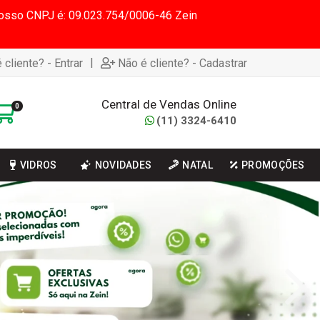
 Nosso CNPJ é: 09.023.754/0006-46 Zein
|
 cliente? - Entrar
Não é cliente? - Cadastrar
Central de Vendas Online
0
(11) 3324-6410
VIDROS
NOVIDADES
NATAL
PROMOÇÕES