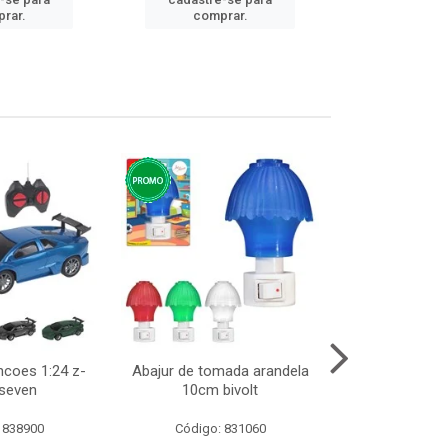
cadastre
rar.
comprar.
comp
ncoes 1:24 z-
Abajur de tomada arandela
Cesto telad
 seven
10cm bivolt
dobravel
 838900
Código: 831060
Código: