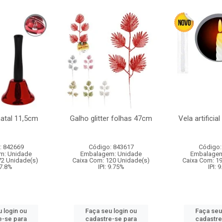
natal 11,5cm
Galho glitter folhas 47cm
Vela artificia
: 842669
Código: 843617
Código:
m: Unidade
Embalagem: Unidade
Embalagem
72 Unidade(s)
Caixa Com: 120 Unidade(s)
Caixa Com: 1
 7.8%
IPI: 9.75%
IPI: 
 login ou
Faça seu login ou
Faça seu
e-se para
cadastre-se para
cadastre