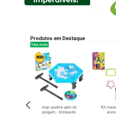
Produtos em Destaque
Veja mais
om carro de luz
Jogo quebra-gelo do
Kit mas
 com 51 pecas
pinguim - brinquedo
aces