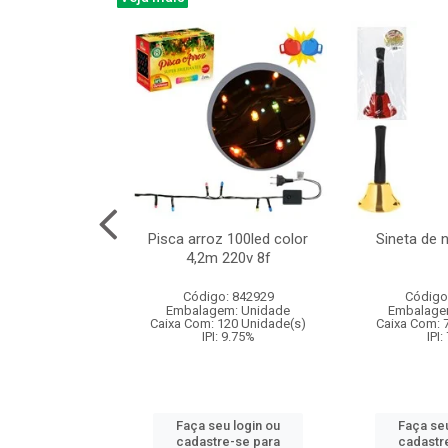
na 150led bco
Pisca arroz 100led color
Sineta de 
x40cm 220v 8f
4,2m 220v 8f
: 840985
Código: 842929
Código
m: Unidade
Embalagem: Unidade
Embalage
60 Unidade(s)
Caixa Com: 120 Unidade(s)
Caixa Com: 
: 9.75%
IPI: 9.75%
IPI:
u login ou
Faça seu login ou
Faça seu
e-se para
cadastre-se para
cadastr