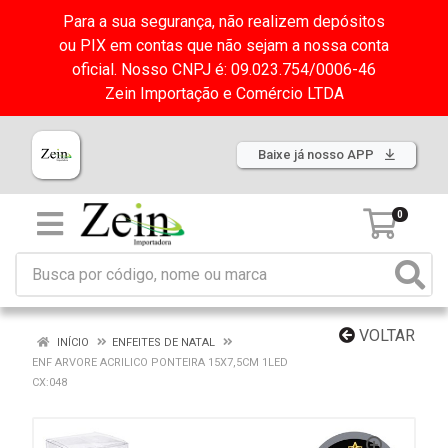
Para a sua segurança, não realizem depósitos
ou PIX em contas que não sejam a nossa conta
oficial. Nosso CNPJ é: 09.023.754/0006-46
Zein Importação e Comércio LTDA
Baixe já nosso APP
0
VOLTAR
INÍCIO
ENFEITES DE NATAL
ENF ARVORE ACRILICO PONTEIRA 15X7,5CM 1LED
CX:048