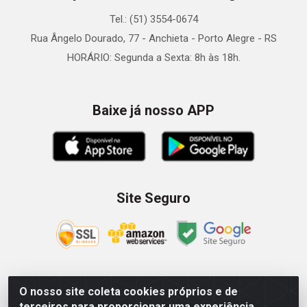
Tel.: (51) 3554-0674
Rua Ângelo Dourado, 77 - Anchieta - Porto Alegre - RS
HORÁRIO: Segunda a Sexta: 8h às 18h.
Baixe já nosso APP
Site Seguro
O nosso site coleta cookies próprios e de
Zein Importação e Comércio LTDA - Av. Senador Queiróz, 274
terceiros para proporcionar uma experiência