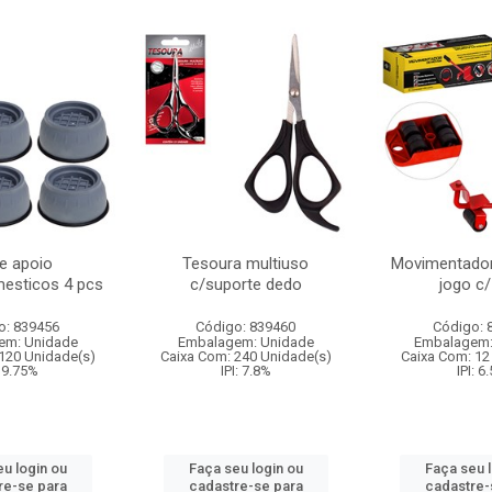
e apoio
Tesoura multiuso
Movimentador
mesticos 4 pcs
c/suporte dedo
jogo c
o: 839456
Código: 839460
Código: 
em: Unidade
Embalagem: Unidade
Embalagem:
120 Unidade(s)
Caixa Com: 240 Unidade(s)
Caixa Com: 12
: 9.75%
IPI: 7.8%
IPI: 6
u login ou
Faça seu login ou
Faça seu 
re-se para
cadastre-se para
cadastre-