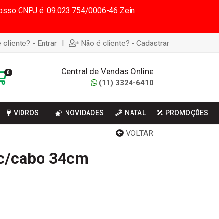
 Nosso CNPJ é: 09.023.754/0006-46 Zein
|
 cliente? - Entrar
Não é cliente? - Cadastrar
Central de Vendas Online
0
(11) 3324-6410
VIDROS
NOVIDADES
NATAL
PROMOÇÕES
VOLTAR
 c/cabo 34cm