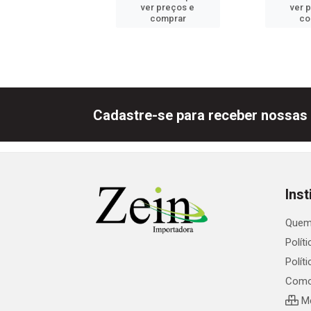
er preços e
ver preços e
ver 
comprar
comprar
co
Cadastre-se para receber nossas 
Inst
Quem
Polít
Polít
Como
Me