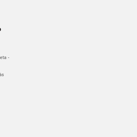
o
eta -
às