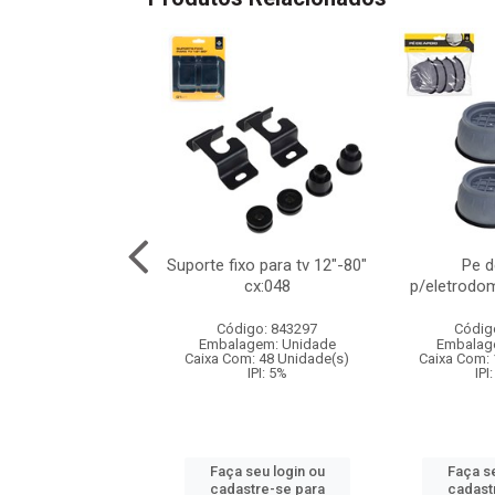
a nuvem a bateria
Suporte fixo para tv 12"-80"
Pe d
14cm
cx:048
p/eletrodo
digo: 839898
Código: 843297
Códig
agem: Unidade
Embalagem: Unidade
Embalag
om: 36 Unidade(s)
Caixa Com: 48 Unidade(s)
Caixa Com: 
IPI: 9.75%
IPI: 5%
IPI
 seu login ou
Faça seu login ou
Faça se
astre-se para
cadastre-se para
cadast