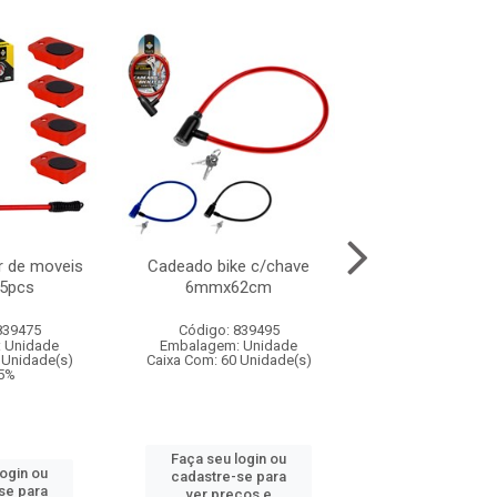
 de moveis
Cadeado bike c/chave
Luminaria nuvem 
/5pcs
6mmx62cm
14cm
839475
Código: 839495
Código: 839
 Unidade
Embalagem: Unidade
Embalagem: U
 Unidade(s)
Caixa Com: 60 Unidade(s)
Caixa Com: 36 Un
.5%
IPI: 9.75%
Faça seu login ou
login ou
Faça seu log
cadastre-se para
se para
cadastre-se 
ver preços e