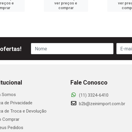
preços e
ver preços e
ver pre
mprar
comprar
comp
ofertas!
itucional
Fale Conosco
 Somos
(11) 3324-6410
ica de Privacidade
b2b@zeinimport.com.br
ica de Troca e Devolução
 Comprar
us Pedidos