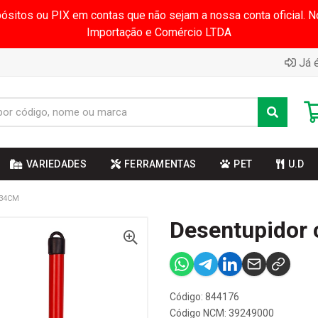
pósitos ou PIX em contas que não sejam a nossa conta oficial.
Importação e Comércio LTDA
Já é
VARIEDADES
FERRAMENTAS
PET
U.D
 34CM
Desentupidor
Código: 844176
Código NCM: 39249000