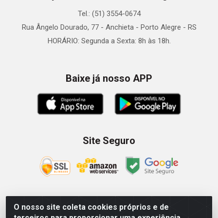
Tel.: (51) 3554-0674
Rua Ângelo Dourado, 77 - Anchieta - Porto Alegre - RS
HORÁRIO: Segunda a Sexta: 8h às 18h.
Baixe já nosso APP
Site Seguro
O nosso site coleta cookies próprios e de
Zein Importação e Comércio LTDA - Av. Senador Queiróz, 274
terceiros para proporcionar uma experiência