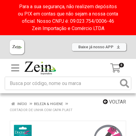
Para a sua segurança, não realizem depósitos
ou PIX em contas que não sejam a nossa conta
oficial. Nosso CNPJ é: 09.023.754/0006-46
Zein Importação e Comércio LTDA
Baixe já nosso APP
0
VOLTAR
INÍCIO
BELEZA & HIGIENE
CORTADOR DE UNHA COM CAPA PLAST