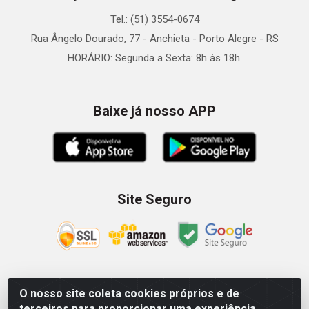
Tel.: (51) 3554-0674
Rua Ângelo Dourado, 77 - Anchieta - Porto Alegre - RS
HORÁRIO: Segunda a Sexta: 8h às 18h.
Baixe já nosso APP
Site Seguro
O nosso site coleta cookies próprios e de
Zein Importação e Comércio LTDA - Av. Senador Queiróz, 274
terceiros para proporcionar uma experiência