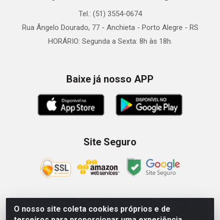
Tel.: (51) 3554-0674
Rua Ângelo Dourado, 77 - Anchieta - Porto Alegre - RS
HORÁRIO: Segunda a Sexta: 8h às 18h.
Baixe já nosso APP
Site Seguro
O nosso site coleta cookies próprios e de
Zein Importação e Comércio LTDA - Av. Senador Queiróz, 274
terceiros para proporcionar uma experiência