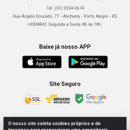
Tel.: (51) 3554-0674
Rua Ângelo Dourado, 77 - Anchieta - Porto Alegre - RS
HORÁRIO: Segunda a Sexta: 8h às 18h.
Baixe já nosso APP
Site Seguro
O nosso site coleta cookies próprios e de
Zein Importação e Comércio LTDA - Av. Senador Queiróz, 274
terceiros para proporcionar uma experiência