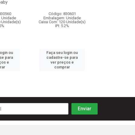
baby
830560
Código: 830601
Código: 830
 Unidade
Embalagem: Unidade
Embalagem: U
0 Unidade(s)
Caixa Com: 120 Unidade(s)
Caixa Com: 72 Un
.5%
IPI: 5.2%
IPI: 5.2%
login ou
Faça seu login ou
Faça seu log
se para
cadastre-se para
cadastre-se 
ços e
ver preços e
ver preços
rar
comprar
comprar