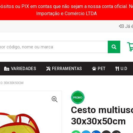
pósitos ou PIX em contas que não sejam a nossa conta oficial.
Importação e Comércio LTDA
Já é
VARIEDADES
FERRAMENTAS
PET
U.D
O 30X30X50CM
Cesto multius
30x30x50cm