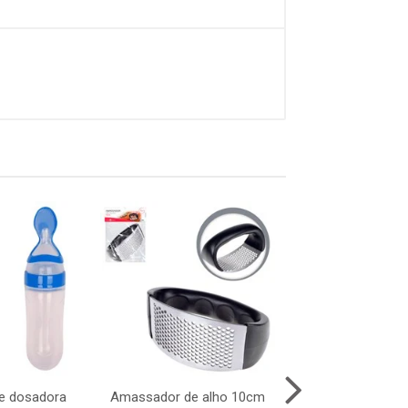
ne dosadora
Amassador de alho 10cm
Saca rolhas po