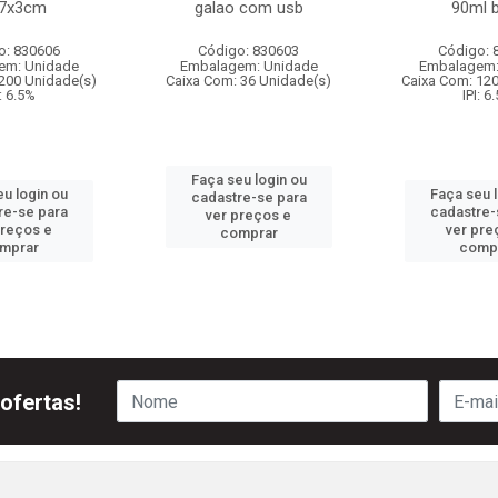
x7x3cm
galao com usb
90ml 
o: 830606
Código: 830603
Código: 
em: Unidade
Embalagem: Unidade
Embalagem:
200 Unidade(s)
Caixa Com: 36 Unidade(s)
Caixa Com: 12
I: 6.5%
IPI: 6
Faça seu login ou
u login ou
Faça seu 
cadastre-se para
re-se para
cadastre-
ver preços e
preços e
ver pre
comprar
mprar
comp
ofertas!