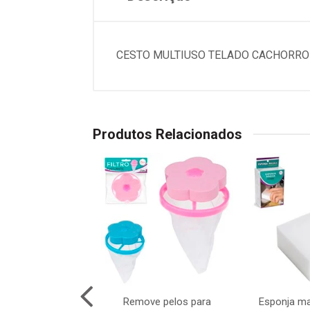
CESTO MULTIUSO TELADO CACHORRO
Produtos Relacionados
lhas por succao
Remove pelos para
Esponja ma