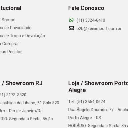
itucional
Fale Conosco
 Somos
(11) 3324-6410
ica de Privacidade
b2b@zeinimport.com.br
ica de Troca e Devolução
 Comprar
us Pedidos
a / Showroom RJ
Loja / Showroom Port
Alegre
 (21) 3173-3320
Tel.: (51) 3554-0674
epública do Libano, 61 Sala 820
Rua Ângelo Dourado, 77 - Anchi
tro - Rio de Janeiro/RJ
Porto Alegre - RS
IO: Segunda a Sexta: 8h às
HORÁRIO: Segunda a Sexta: 8h 