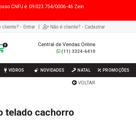
 Nosso CNPJ é: 09.023.754/0006-46 Zein
|
 cliente? - Entrar
Não é cliente? - Cadastrar
Central de Vendas Online
0
(11) 3324-6410
VIDROS
NOVIDADES
NATAL
PROMOÇÕES
VOLTAR
o telado cachorro