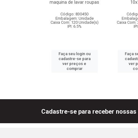
maquina de lavar roupas
10
digo: 830957
Código: 830450
Códig
agem: Unidade
Embalagem: Unidade
Embalag
om: 72 Unidade(s)
Caixa Com: 120 Unidade(s)
Caixa Com: 
IPI: 5.2%
IPI: 6.5%
IP
 seu login ou
Faça seu login ou
Faça se
astre-se para
cadastre-se para
cadast
er preços e
ver preços e
ver 
comprar
comprar
co
Cadastre-se para receber nossas 