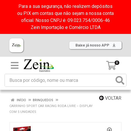
Para a sua segurança, não realizem depósitos
ou PIX em contas que não sejam a nossa conta
oficial. Nosso CNPJ é: 09.023.754/0006-46
Zein Importação e Comércio LTDA
Baixe já nosso APP
0
VOLTAR
INÍCIO
BRINQUEDOS
CARRINHO SPORT CAR RACING RODA LIVRE – DISPLAY
COM 5 UNIDADES