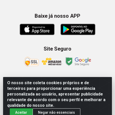
Baixe já nosso APP
Site Seguro
O nosso site coleta cookies próprios e de
Zein Importação e Comércio LTDA - Av. Senador
terceiros para proporcionar uma experiência
Queiróz, 274 - 12º e 13º andar - Centro, São Paulo/SP –
personalizada ao usuário, apresentar publicidade
CNPJ 09.023.754/0006-46
relevante de acordo com o seu perfil e melhorar a
qualidade do nosso site.
Aceitar
Negar não essenciais