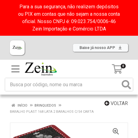
Para a sua segurança, não realizem depósitos
ou PIX em contas que não sejam a nossa conta
oficial. Nosso CNPJ é: 09.023.754/0006-46
Zein Importação e Comércio LTDA
Baixe já nosso APP
0
VOLTAR
INÍCIO
BRINQUEDOS
BARALHO PLAST 168 LATA 2 BARALHOS C/54 CARTA