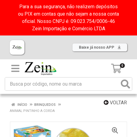
Para a sua segurança, não realizem depósitos
ou PIX em contas que não sejam a nossa conta
oficial. Nosso CNPJ é: 09.023.754/0006-46
Zein Importação e Comércio LTDA
Baixe já nosso APP
0
VOLTAR
INÍCIO
BRINQUEDOS
ANIMAL PINTINHO A CORDA