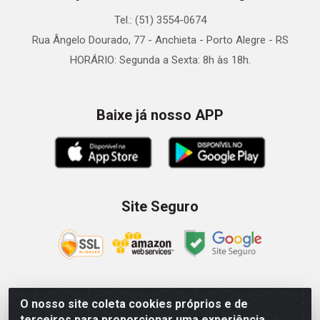
Tel.: (51) 3554-0674
Rua Ângelo Dourado, 77 - Anchieta - Porto Alegre - RS
HORÁRIO: Segunda a Sexta: 8h às 18h.
Baixe já nosso APP
Site Seguro
O nosso site coleta cookies próprios e de
Zein Importação e Comércio LTDA - Av. Senador Queiróz, 274
terceiros para proporcionar uma experiência