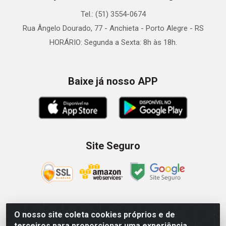
Tel.: (51) 3554-0674
Rua Ângelo Dourado, 77 - Anchieta - Porto Alegre - RS
HORÁRIO: Segunda a Sexta: 8h às 18h.
Baixe já nosso APP
Site Seguro
O nosso site coleta cookies próprios e de
Zein Importação e Comércio LTDA - Av. Senador Queiróz, 274
terceiros para proporcionar uma experiência