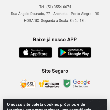
Tel.: (51) 3554-0674
Rua Ângelo Dourado, 77 - Anchieta - Porto Alegre - RS
HORÁRIO: Segunda a Sexta: 8h às 18h.
Baixe já nosso APP
Site Seguro
O nosso site coleta cookies próprios e de
Zein Importação e Comércio LTDA - Av. Senador Queiróz, 274
terceiros para proporcionar uma experiência