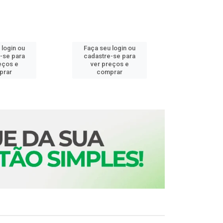
 login ou
Faça seu login ou
Faça seu 
-se para
cadastre-se para
cadastre
eços e
ver preços e
ver pr
prar
comprar
comp