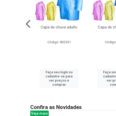
cal com oculos
Capa de chuva adulto
Capa de ch
3cm
: 844379
Código: 832331
Código
u login ou
Faça seu login ou
Faça seu
e-se para
cadastre-se para
cadastr
reços e
ver preços e
ver p
mprar
comprar
com
Confira as Novidades
Veja mais