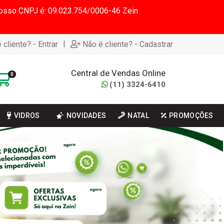
 Nosso CNPJ é: 09.023.754/0006-46 Zein
|
 cliente? - Entrar
Não é cliente? - Cadastrar
Central de Vendas Online
0
(11) 3324-6410
VIDROS
NOVIDADES
NATAL
PROMOÇÕES