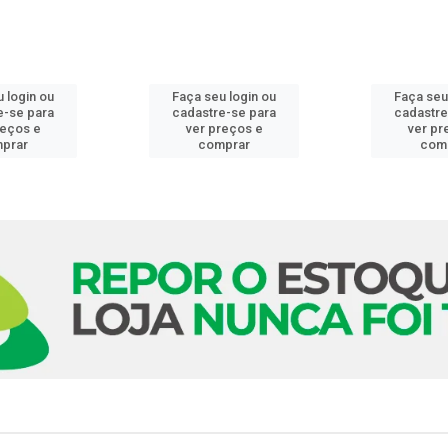
 login ou
Faça seu login ou
Faça seu
e-se para
cadastre-se para
cadastre
reços e
ver preços e
ver pr
prar
comprar
com