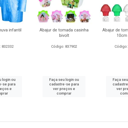
uva infantil
Abajur de tomada casinha
Abajur de to
bivolt
10cm 
: 832332
Código: 837902
Código:
 login ou
Faça seu login ou
Faça seu
e-se para
cadastre-se para
cadastre
reços e
ver preços e
ver pr
prar
comprar
com