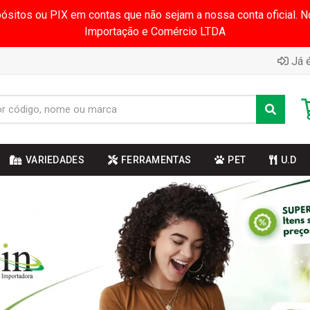
pósitos ou PIX em contas que não sejam a nossa conta oficial.
Importação e Comércio LTDA
Já é
VARIEDADES
FERRAMENTAS
PET
U.D