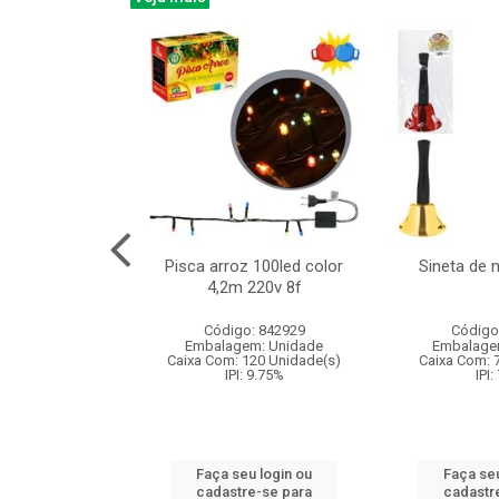
na 150led bco
Pisca arroz 100led color
Sineta de 
x40cm 220v 8f
4,2m 220v 8f
: 840985
Código: 842929
Código
m: Unidade
Embalagem: Unidade
Embalage
60 Unidade(s)
Caixa Com: 120 Unidade(s)
Caixa Com: 
: 9.75%
IPI: 9.75%
IPI:
u login ou
Faça seu login ou
Faça seu
e-se para
cadastre-se para
cadastr