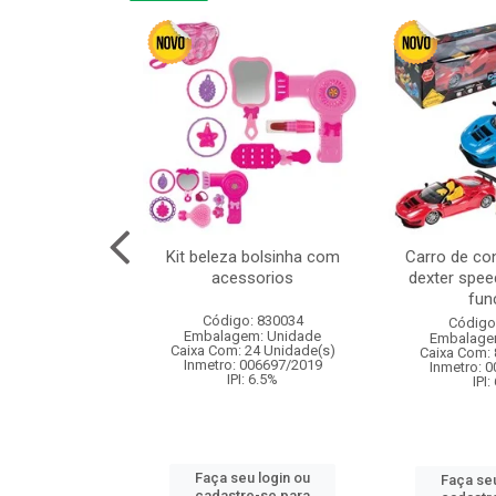
linha duo 2m
Kit beleza bolsinha com
Carro de co
acessorios
dexter spee
fun
: 830825
Código: 830034
Código
m: Unidade
Embalagem: Unidade
Embalage
144 Unidade(s)
Caixa Com: 24 Unidade(s)
Caixa Com: 
I: 13%
Inmetro: 006697/2019
Inmetro: 
IPI: 6.5%
IPI:
u login ou
Faça seu login ou
Faça seu
e-se para
cadastre-se para