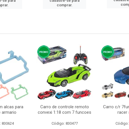
e-se para
cadastre-se para
comp
prar.
comprar.
m alcas para
Carro de controle remoto
Carro c/r 7fu
e armario
convexi 1:18 com 7 funcoes
racer
: 830624
Código: 830477
Código: