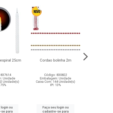
l espiral 25cm
Cordao bolinha 2m
Lata chap
 837614
Código: 830822
Código:
: Unidade
Embalagem: Unidade
Embalagem
92 Unidade(s)
Caixa Com: 144 Unidade(s)
Caixa Com: 6
9.75%
IPI: 13%
IPI: 
 login ou
Faça seu login ou
Faça seu 
-se para
cadastre-se para
cadastre