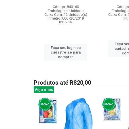
: 838302
Código: 840160
Código
m: Unidade
Embalagem: Unidade
Embalage
12 Unidade(s)
Caixa Com: 12 Unidade(s)
Caixa Com: 
: 3.25%
Inmetro: 006720/2019
IPI
IPI: 6.5%
u login ou
Faça seu
Faça seu login ou
e-se para
cadastr
cadastre-se para
prar.
com
comprar.
Produtos até R$20,00
Veja mais