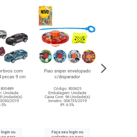
ortivos com
Piao sniper envelopado
Carro de polici
 4 pecas 9 cm
c/disparador
com controle
funco
 830489
Código: 830625
Código:
: Unidade
Embalagem: Unidade
Embalagem
8 Unidade(s)
Caixa Com: 96 Unidade(s)
Caixa Com: 2
03050/2019
Inmetro: 006735/2019
Inmetro: 12444
 6.5%
IPI: 6.5%
IPI: 
 login ou
Faça seu login ou
Faça seu 
-se para
cadastre-se para