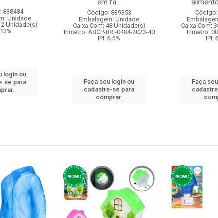
em fa...
alimento
: 838484
Código: 839353
Código:
m: Unidade
Embalagem: Unidade
Embalagem
12 Unidade(s)
Caixa Com: 48 Unidade(s)
Caixa Com: 3
: 13%
Inmetro: ABCP-BRI-0404-2023-40
Inmetro: 0
IPI: 6.5%
IPI:
 login ou
Faça seu login ou
Faça seu
e-se para
cadastre-se para
cadastre
prar.
comprar.
comp