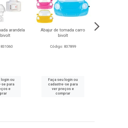
mada arandela
Abajur de tomada carro
Abajur de to
bivolt
bivolt
bivol
 831060
Código: 837899
Código:
 login ou
Faça seu login ou
Faça seu 
-se para
cadastre-se para
cadastre
eços e
ver preços e
ver pr
prar
comprar
comp