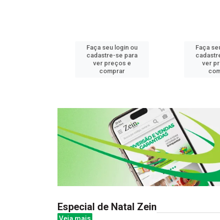
u login ou
Faça seu login ou
Faça seu
e-se para
cadastre-se para
cadastr
reços e
ver preços e
ver p
mprar
comprar
com
Especial de Natal Zein
Veja mais