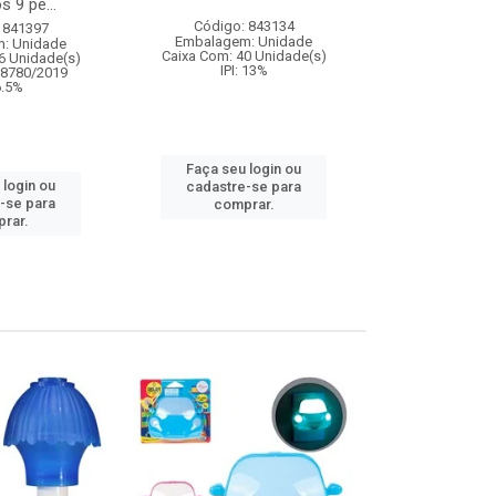
s 9 pe...
Código: 843134
Código:
 841397
Embalagem: Unidade
Embalagem
: Unidade
Caixa Com: 40 Unidade(s)
Caixa Com: 24
6 Unidade(s)
IPI: 13%
Inmetro: 0
08780/2019
IPI: 
 6.5%
Faça seu login ou
Faça seu 
 login ou
cadastre-se para
cadastre
-se para
comprar.
comp
rar.