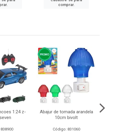
cadastre
rar.
comprar.
comp
ncoes 1:24 z-
Abajur de tomada arandela
Cesto telad
 seven
10cm bivolt
dobravel
 838900
Código: 831060
Código: