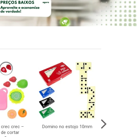
s crec crec –
Domino no estojo 10mm
Animal pinti
 de cortar