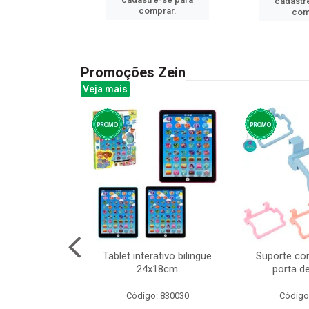
cadastr
prar.
comprar.
com
Promoções Zein
Veja mais
huva adulto
Tablet interativo bilingue
Suporte co
24x18cm
porta d
: 832331
Código: 830030
Código