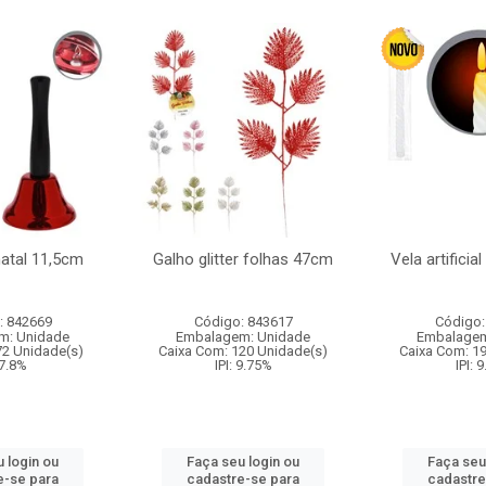
natal 11,5cm
Galho glitter folhas 47cm
Vela artificia
: 842669
Código: 843617
Código:
m: Unidade
Embalagem: Unidade
Embalagem
72 Unidade(s)
Caixa Com: 120 Unidade(s)
Caixa Com: 1
 7.8%
IPI: 9.75%
IPI: 
 login ou
Faça seu login ou
Faça seu
e-se para
cadastre-se para
cadastre