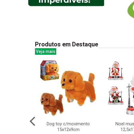
Produtos em Destaque
Veja mais
 de compras
Dog toy c/movimento
Noel mus
15x12x9cm
12,5x