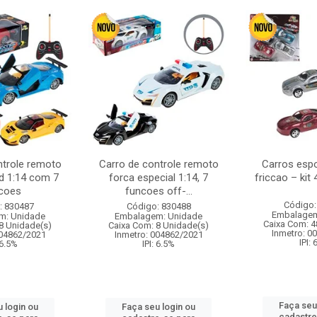
ntrole remoto
Carro de controle remoto
Carros esp
d 1:14 com 7
forca especial 1:14, 7
friccao – kit
coes
funcoes off-...
Código:
: 830487
Código: 830488
Embalagem
m: Unidade
Embalagem: Unidade
Caixa Com: 4
8 Unidade(s)
Caixa Com: 8 Unidade(s)
Inmetro: 0
004862/2021
Inmetro: 004862/2021
IPI:
 6.5%
IPI: 6.5%
Faça seu
 login ou
Faça seu login ou
cadastre