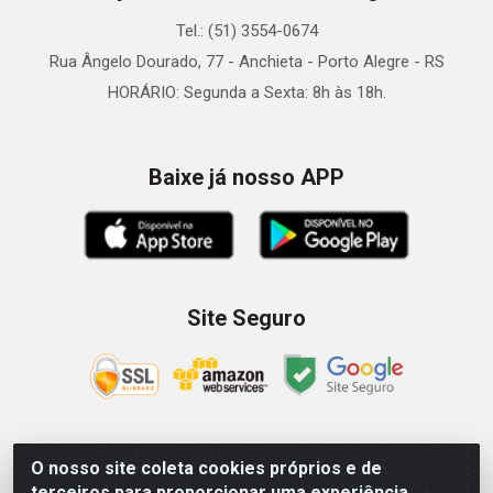
Tel.: (51) 3554-0674
Rua Ângelo Dourado, 77 - Anchieta - Porto Alegre - RS
HORÁRIO: Segunda a Sexta: 8h às 18h.
Baixe já nosso APP
Site Seguro
O nosso site coleta cookies próprios e de
Zein Importação e Comércio LTDA - Av. Senador Queiróz, 274
terceiros para proporcionar uma experiência