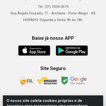
Tel.: (51) 3554-0674
Rua Ângelo Dourado, 77 - Anchieta - Porto Alegre - RS
HORÁRIO: Segunda a Sexta: 8h às 18h.
Baixe já nosso APP
Site Seguro
O nosso site coleta cookies próprios e de
Zein Importação e Comércio LTDA - Av. Senador Queiróz, 274
terceiros para proporcionar uma experiência