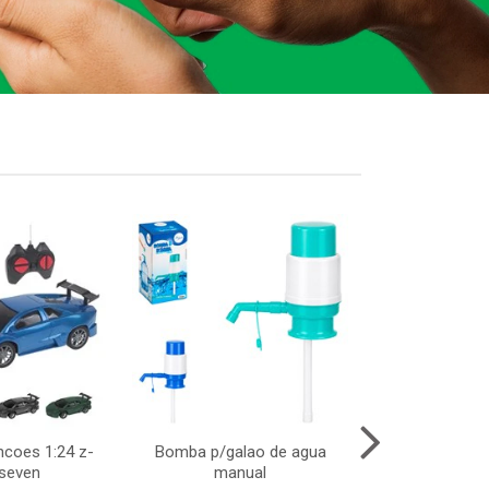
ncoes 1:24 z-
Bomba p/galao de agua
Colher silic
 seven
manual
90ml 