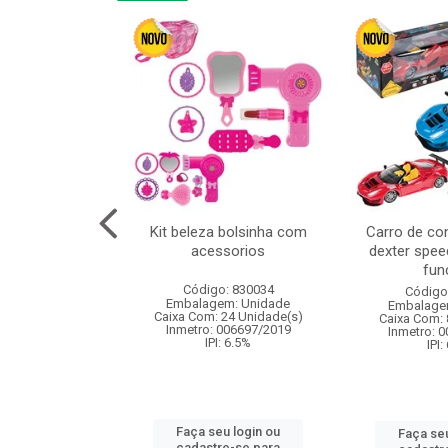
or 4cm 6pcs
Kit beleza bolsinha com
Carro de co
acessorios
dexter spee
fun
: 830836
Código: 830034
Código
m: Unidade
Embalagem: Unidade
Embalage
120 Unidade(s)
Caixa Com: 24 Unidade(s)
Caixa Com: 
I: 13%
Inmetro: 006697/2019
Inmetro: 
IPI: 6.5%
IPI:
u login ou
Faça seu login ou
Faça seu
e-se para
cadastre-se para