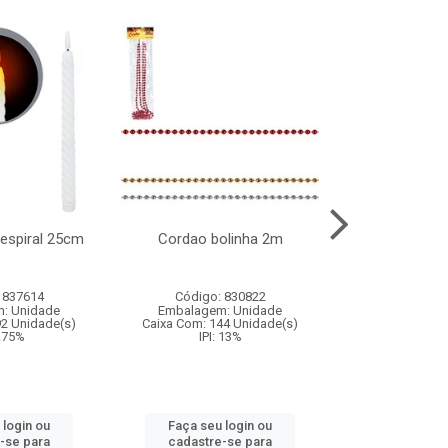
l espiral 25cm
Cordao bolinha 2m
Lata chap
 837614
Código: 830822
Código:
: Unidade
Embalagem: Unidade
Embalagem
92 Unidade(s)
Caixa Com: 144 Unidade(s)
Caixa Com: 6
9.75%
IPI: 13%
IPI: 
 login ou
Faça seu login ou
Faça seu 
-se para
cadastre-se para
cadastre