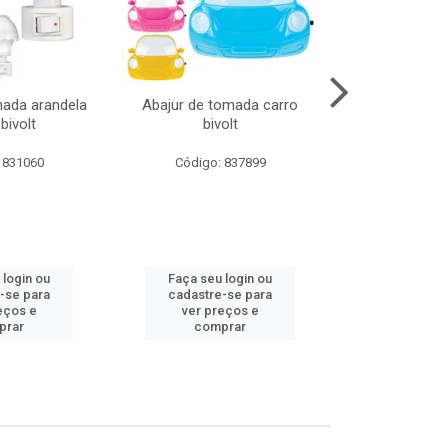
mada arandela
Abajur de tomada carro
Abajur de to
bivolt
bivolt
bivol
 831060
Código: 837899
Código:
 login ou
Faça seu login ou
Faça seu 
-se para
cadastre-se para
cadastre
eços e
ver preços e
ver pr
prar
comprar
comp