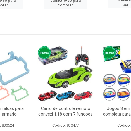
e-se para
cadastre-se para
comp
prar.
comprar.
m alcas para
Carro de controle remoto
Jogos 8 em 
e armario
convexi 1:18 com 7 funcoes
completa para 
: 830624
Código: 830477
Código: