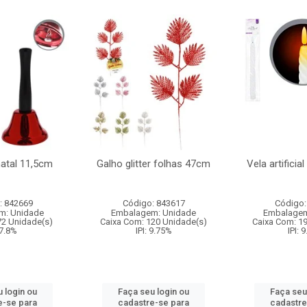
natal 11,5cm
Galho glitter folhas 47cm
Vela artificia
: 842669
Código: 843617
Código:
m: Unidade
Embalagem: Unidade
Embalagem
72 Unidade(s)
Caixa Com: 120 Unidade(s)
Caixa Com: 1
 7.8%
IPI: 9.75%
IPI: 
 login ou
Faça seu login ou
Faça seu
e-se para
cadastre-se para
cadastre