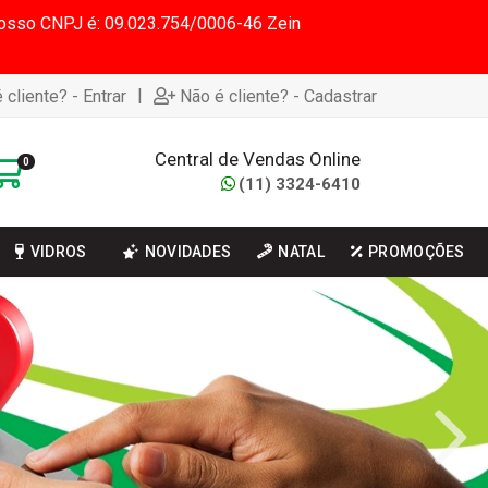
 Nosso CNPJ é: 09.023.754/0006-46 Zein
|
 cliente? - Entrar
Não é cliente? - Cadastrar
Central de Vendas Online
0
(11) 3324-6410
VIDROS
NOVIDADES
NATAL
PROMOÇÕES