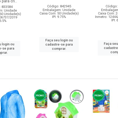
para cri...
Código: 842945
Código:
: 833584
Embalagem: Unidade
Embalagem
m: Unidade
Caixa Com: 50 Unidade(s)
Caixa Com: 2
60 Unidade(s)
IPI: 9.75%
Inmetro: 12444
006737/2019
IPI:
 6.5%
Faça seu login ou
Faça seu
 login ou
cadastre-se para
cadastre
e-se para
comprar.
comp
prar.