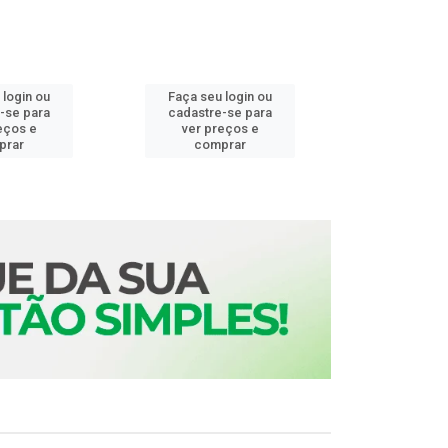
 login ou
Faça seu login ou
Faça seu 
-se para
cadastre-se para
cadastre
eços e
ver preços e
ver pr
prar
comprar
comp