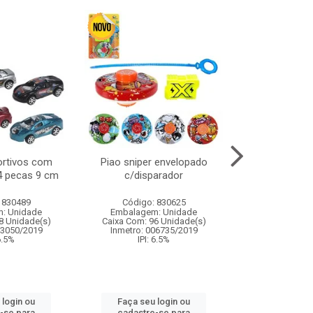
ortivos com
Piao sniper envelopado
Carro de polici
 4 pecas 9 cm
c/disparador
com controle
funco
 830489
Código: 830625
Código:
: Unidade
Embalagem: Unidade
Embalagem
8 Unidade(s)
Caixa Com: 96 Unidade(s)
Caixa Com: 2
03050/2019
Inmetro: 006735/2019
Inmetro: 12444
 6.5%
IPI: 6.5%
IPI: 
 login ou
Faça seu login ou
Faça seu 
-se para
cadastre-se para