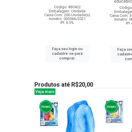
educativo 
: 838877
Código: 830422
Código
m: Unidade
Embalagem: Unidade
Embalage
 8 Unidade(s)
Caixa Com: 200 Unidade(s)
Caixa Com: 3
: 9.75%
Inmetro: 005566/2021
Inmetro: 
IPI: 6.5%
IPI:
u login ou
Faça seu login ou
Faça seu
e-se para
cadastre-se para
cadastr
prar.
comprar.
com
Produtos até R$20,00
Veja mais