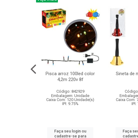
na 150led bco
Pisca arroz 100led color
Sineta de 
x40cm 220v 8f
4,2m 220v 8f
: 840985
Código: 842929
Código
m: Unidade
Embalagem: Unidade
Embalage
60 Unidade(s)
Caixa Com: 120 Unidade(s)
Caixa Com: 
: 9.75%
IPI: 9.75%
IPI:
u login ou
Faça seu login ou
Faça seu
e-se para
cadastre-se para
cadastr