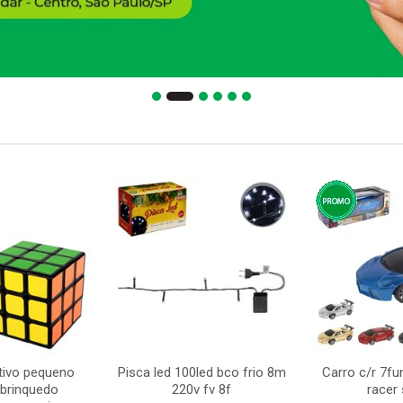
tivo pequeno
Pisca led 100led bco frio 8m
Carro c/r 7fu
brinquedo
220v fv 8f
racer