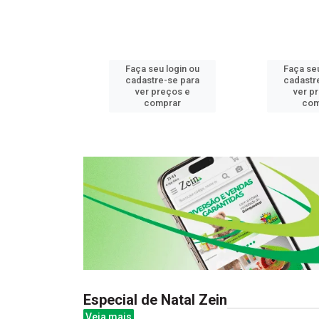
u login ou
Faça seu login ou
Faça seu
e-se para
cadastre-se para
cadastr
reços e
ver preços e
ver p
mprar
comprar
com
Especial de Natal Zein
Veja mais