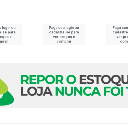
 login ou
Faça seu login ou
Faça seu
e-se para
cadastre-se para
cadastre
reços e
ver preços e
ver pr
prar
comprar
com