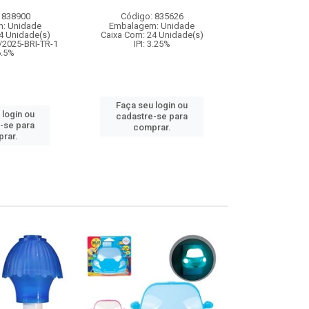
 838900
Código: 835626
Código:
: Unidade
Embalagem: Unidade
Embalagem
4 Unidade(s)
Caixa Com: 24 Unidade(s)
Caixa Com: 12
/2025-BRI-TR-1
IPI: 3.25%
IPI: 
 6.5%
Faça seu login ou
Faça seu 
 login ou
cadastre-se para
cadastre
-se para
comprar.
comp
rar.