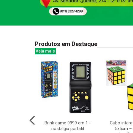
Produtos em Destaque
Veja mais
amber milbali
Brink game 9999 em 1 -
Cubo intera
 c/6pcs
nostalgia portatil
5x5cm – 