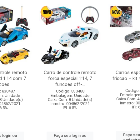
ntrole remoto
Carro de controle remoto
Carros esp
d 1:14 com 7
forca especial 1:14, 7
friccao – kit
coes
funcoes off-...
Código:
: 830487
Código: 830488
Embalagem
m: Unidade
Embalagem: Unidade
Caixa Com: 4
8 Unidade(s)
Caixa Com: 8 Unidade(s)
Inmetro: 0
004862/2021
Inmetro: 004862/2021
IPI:
 6.5%
IPI: 6.5%
Faça seu
 login ou
Faça seu login ou
cadastre