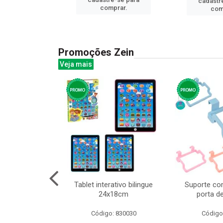
cadastr
prar.
comprar.
com
Promoções Zein
Veja mais
o interativo
Tablet interativo bilingue
Suporte co
l 17x13cm
24x18cm
porta d
: 832384
Código: 830030
Código