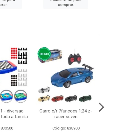
cadastre
rar.
comprar.
comp
1 - diversao
Carro c/r 7funcoes 1:24 z-
Abajur de tom
toda a familia
racer seven
10cm b
 830500
Código: 838900
Código: