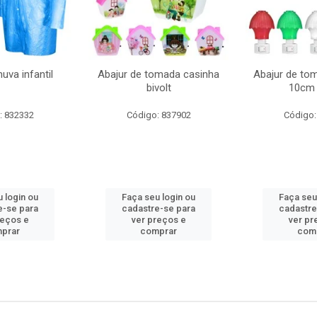
uva infantil
Abajur de tomada casinha
Abajur de to
bivolt
10cm 
: 832332
Código: 837902
Código:
 login ou
Faça seu login ou
Faça seu
e-se para
cadastre-se para
cadastre
reços e
ver preços e
ver pr
prar
comprar
com