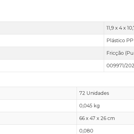
11,9 x 4 x 1
Plástico PP
Fricção (Pu
009971/20
72 Unidades
0,045 kg
66 x 47 x 26 cm
0,080