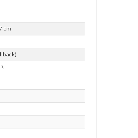
0,7 cm
llback)
23