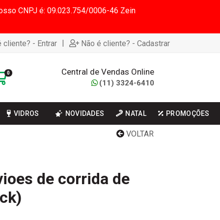
 Nosso CNPJ é: 09.023.754/0006-46 Zein
|
 cliente? - Entrar
Não é cliente? - Cadastrar
Central de Vendas Online
0
(11) 3324-6410
VIDROS
NOVIDADES
NATAL
PROMOÇÕES
VOLTAR
vioes de corrida de
ack)