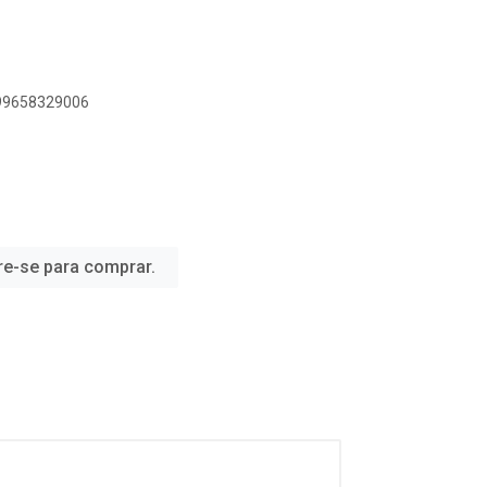
899658329006
re-se para comprar.