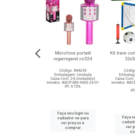
 controle remoto
Microfone portatil
Kit trave c
rift multifuncoes
regarregavel cx:024
32x
6cm com...
Código: 844245
Códig
digo: 844256
Embalagem: Unidade
Embalag
agem: Unidade
Caixa Com: 24 Unidade(s)
Caixa Com:
om: 6 Unidade(s)
Inmetro: ABCP-BRI-9453-24-01
Inmetro: ABC
12444/2025-BRI-TR-1
IPI: 9.75%
IPI: 6.5%
IP
Faça seu login ou
 seu login ou
Faça se
cadastre-se para
astre-se para
cadast
ver preços e
er preços e
ver 
comprar
comprar
co