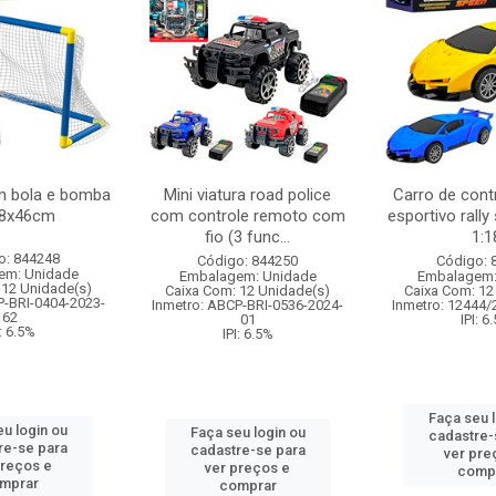
om bola e bomba
Mini viatura road police
Carro de cont
58x46cm
com controle remoto com
esportivo rally
fio (3 func...
1:1
o: 844248
Código: 844250
Código: 
em: Unidade
Embalagem: Unidade
Embalagem:
 12 Unidade(s)
Caixa Com: 12 Unidade(s)
Caixa Com: 12
P-BRI-0404-2023-
Inmetro: ABCP-BRI-0536-2024-
Inmetro: 12444/
62
01
IPI: 6
I: 6.5%
IPI: 6.5%
Faça seu 
u login ou
Faça seu login ou
cadastre-
re-se para
cadastre-se para
ver pre
preços e
ver preços e
comp
mprar
comprar