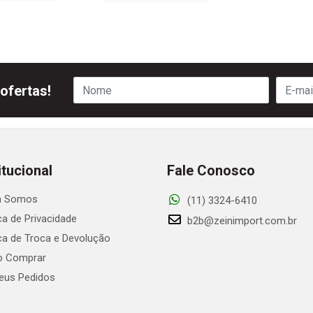
ofertas!
itucional
Fale Conosco
 Somos
(11) 3324-6410
ica de Privacidade
b2b@zeinimport.com.br
ica de Troca e Devolução
 Comprar
us Pedidos