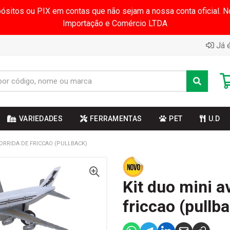
pósitos ou PIX em contas que não sejam a nossa conta oficial.
Importação e Comércio LTDA
Já é
VARIEDADES
FERRAMENTAS
PET
U.D
CORRIDA DE FRICCAO (PULLBACK)
Kit duo mini a
friccao (pullb