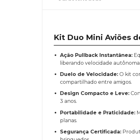
Kit Duo Mini Aviões d
Ação Pullback Instantânea:
Eq
liberando velocidade autônoma 
Duelo de Velocidade:
O kit co
compartilhado entre amigos.
Design Compacto e Leve:
Cons
3 anos.
Portabilidade e Praticidade:
M
planas.
Segurança Certificada:
Produt
brinquedos.