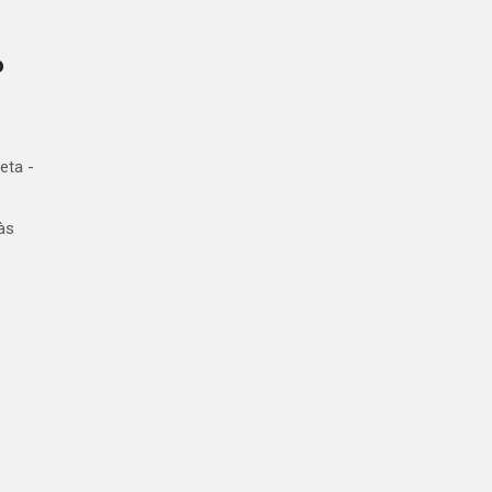
o
eta -
às