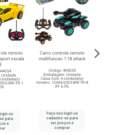
role remoto
Carro controle remoto
Carro de contro
 sport escala
multifuncao 1:18 attack
formula drift mu
8
36cm com.
Código: 844255
844254
Código: 844
Embalagem: Unidade
 Unidade
Embalagem: U
Caixa Com: 6 Unidade(s)
 Unidade(s)
Caixa Com: 6 Un
Inmetro: 12444/2025-BRI-TR-8
2025-BRI-TR-1
Inmetro: 12444/202
IPI: 6.5%
.5%
IPI: 6.5%
Faça seu login ou
login ou
Faça seu log
cadastre-se para
se para
cadastre-se 
ver preços e
ços e
ver preços
comprar
rar
comprar