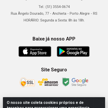
Tel.: (51) 3554-0674
Rua Ângelo Dourado, 77 - Anchieta - Porto Alegre - RS
HORÁRIO: Segunda a Sexta: 8h às 18h.
Baixe já nosso APP
Site Seguro
O nosso site coleta cookies próprios e de
Zein Importação e Comércio LTDA - Av. Senador Queiróz, 274
terceiros para proporcionar uma experiência