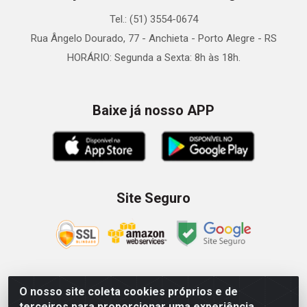
Tel.: (51) 3554-0674
Rua Ângelo Dourado, 77 - Anchieta - Porto Alegre - RS
HORÁRIO: Segunda a Sexta: 8h às 18h.
Baixe já nosso APP
Site Seguro
O nosso site coleta cookies próprios e de
Zein Importação e Comércio LTDA - Av. Senador Queiróz, 274
terceiros para proporcionar uma experiência