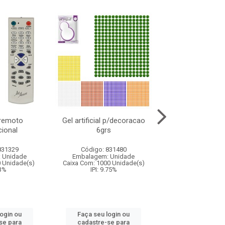
 remoto
Gel artificial p/decoracao
Alfinete seg
ional
6grs
c/100pcs 4 t
831329
Código: 831480
Código: 831
 Unidade
Embalagem: Unidade
Embalagem: U
0 Unidade(s)
Caixa Com: 1000 Unidade(s)
Caixa Com: 120 U
13%
IPI: 9.75%
IPI: 9.75%
login ou
Faça seu login ou
Faça seu log
se para
cadastre-se para
cadastre-se 