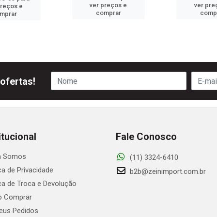
ver preços e
ver pre
preços e
comprar
comp
mprar
ofertas!
itucional
Fale Conosco
 Somos
(11) 3324-6410
ica de Privacidade
b2b@zeinimport.com.br
ica de Troca e Devolução
 Comprar
us Pedidos