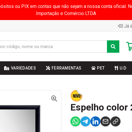
pósitos ou PIX em contas que não sejam a nossa conta oficial.
Importação e Comércio LTDA
Já é
VARIEDADES
FERRAMENTAS
PET
U.D
Espelho color