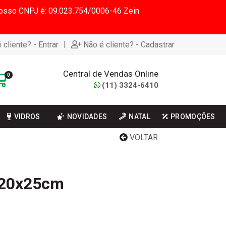
 Nosso CNPJ é: 09.023.754/0006-46 Zein
|
 cliente? - Entrar
Não é cliente? - Cadastrar
Central de Vendas Online
0
(11) 3324-6410
VIDROS
NOVIDADES
NATAL
PROMOÇÕES
VOLTAR
 20x25cm