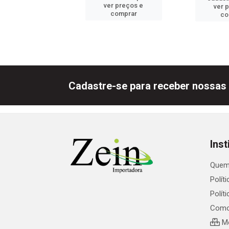
er preços e
ver preços e
ver 
comprar
comprar
co
Cadastre-se para receber nossas 
Inst
Quem
Polít
Polít
Como
Me