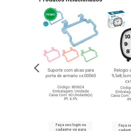
ete seguranca
Suporte com alcas para
Relogio 
cs 4 tamanhos
porta de armario cx:00060
9,5x8,5cm
cx
digo: 831777
Código: 830624
Códig
agem: Unidade
Embalagem: Unidade
Embalag
m: 120 Unidade(s)
Caixa Com: 60 Unidade(s)
Caixa Com: 
IPI: 9.75%
IPI: 6.5%
IP
 seu login ou
Faça seu login ou
Faça se
astre-se para
cadastre-se para
cadast