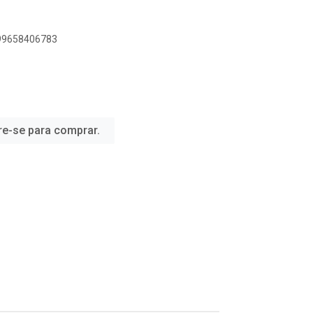
899658406783
re-se para comprar.