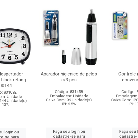
despertador
Aparador higienico de pelos
Controle
 black retang
c/3 pcs
convenc
:00144
Código: 831458
Código: 
o: 831092
Embalagem: Unidade
Embalagem:
em: Unidade
Caixa Com: 96 Unidade(s)
Caixa Com: 12
144 Unidade(s)
IPI: 6.5%
IPI: 
I: 13%
Faça seu login ou
Faça seu 
u login ou
cadastre-se para
cadastre-
re-se para