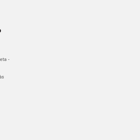
o
eta -
às