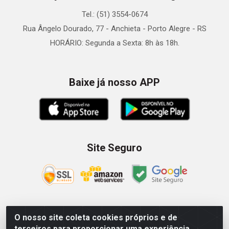
Tel.: (51) 3554-0674
Rua Ângelo Dourado, 77 - Anchieta - Porto Alegre - RS
HORÁRIO: Segunda a Sexta: 8h às 18h.
Baixe já nosso APP
Site Seguro
O nosso site coleta cookies próprios e de
Zein Importação e Comércio LTDA - Av. Senador Queiróz, 274
terceiros para proporcionar uma experiência