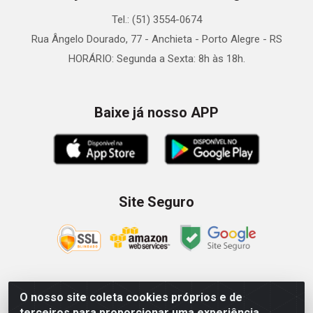
Tel.: (51) 3554-0674
Rua Ângelo Dourado, 77 - Anchieta - Porto Alegre - RS
HORÁRIO: Segunda a Sexta: 8h às 18h.
Baixe já nosso APP
Site Seguro
O nosso site coleta cookies próprios e de
Zein Importação e Comércio LTDA - Av. Senador Queiróz, 274
terceiros para proporcionar uma experiência