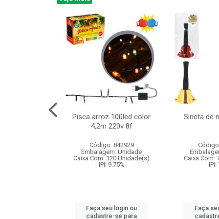
na 150led bco
Pisca arroz 100led color
Sineta de 
x40cm 220v 8f
4,2m 220v 8f
: 840985
Código: 842929
Código
m: Unidade
Embalagem: Unidade
Embalage
60 Unidade(s)
Caixa Com: 120 Unidade(s)
Caixa Com: 
: 9.75%
IPI: 9.75%
IPI:
u login ou
Faça seu login ou
Faça seu
e-se para
cadastre-se para
cadastr