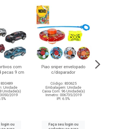
ortivos com
Piao sniper envelopado
Carro de polici
 4 pecas 9 cm
c/disparador
com controle
funco
 830489
Código: 830625
Código:
: Unidade
Embalagem: Unidade
Embalagem
8 Unidade(s)
Caixa Com: 96 Unidade(s)
Caixa Com: 2
03050/2019
Inmetro: 006735/2019
Inmetro: 12444
 6.5%
IPI: 6.5%
IPI: 
 login ou
Faça seu login ou
Faça seu 
-se para
cadastre-se para