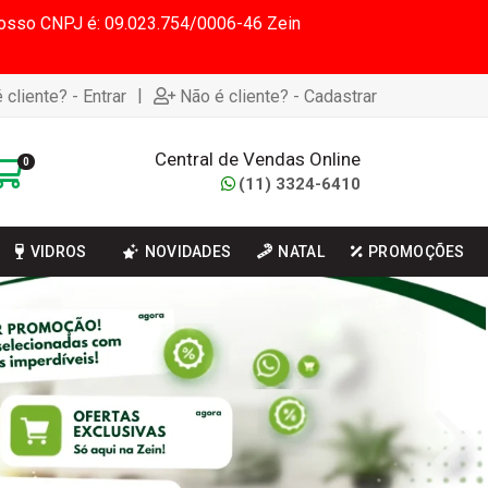
 Nosso CNPJ é: 09.023.754/0006-46 Zein
|
 cliente? - Entrar
Não é cliente? - Cadastrar
Central de Vendas Online
0
(11) 3324-6410
VIDROS
NOVIDADES
NATAL
PROMOÇÕES