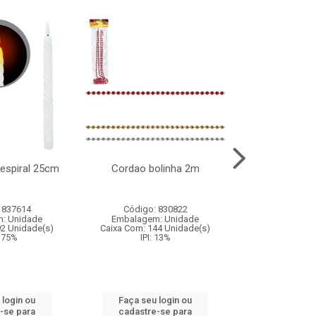
l espiral 25cm
Cordao bolinha 2m
Lata chap
 837614
Código: 830822
Código:
: Unidade
Embalagem: Unidade
Embalagem
92 Unidade(s)
Caixa Com: 144 Unidade(s)
Caixa Com: 6
9.75%
IPI: 13%
IPI: 
 login ou
Faça seu login ou
Faça seu 
-se para
cadastre-se para
cadastre