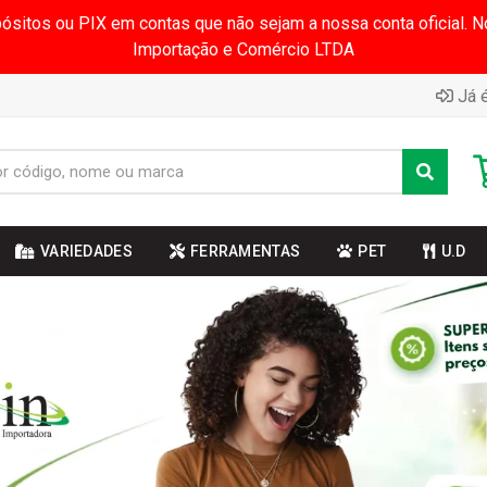
pósitos ou PIX em contas que não sejam a nossa conta oficial.
Importação e Comércio LTDA
Já é
VARIEDADES
FERRAMENTAS
PET
U.D