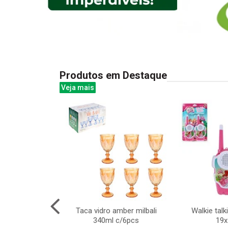
Produtos em Destaque
Veja mais
 100led bco frio
Taca vidro amber milbali
Walkie talk
cm 127v 8f
340ml c/6pcs
19