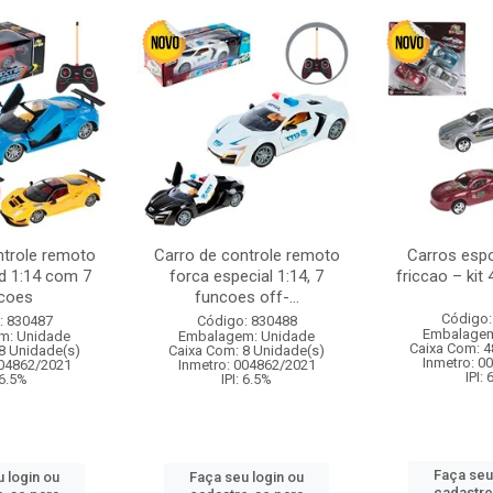
ntrole remoto
Carro de controle remoto
Carros esp
d 1:14 com 7
forca especial 1:14, 7
friccao – kit
coes
funcoes off-...
Código:
: 830487
Código: 830488
Embalagem
m: Unidade
Embalagem: Unidade
Caixa Com: 4
8 Unidade(s)
Caixa Com: 8 Unidade(s)
Inmetro: 0
004862/2021
Inmetro: 004862/2021
IPI:
 6.5%
IPI: 6.5%
Faça seu
 login ou
Faça seu login ou
cadastre