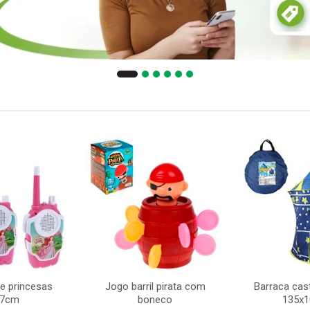
ie princesas
Jogo barril pirata com
Barraca cast
x7cm
boneco
135x