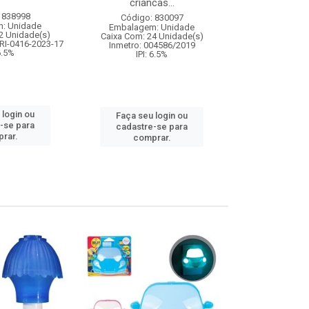
criancas...
educativo
 838998
Código: 830097
Código:
: Unidade
Embalagem: Unidade
Embalagem
2 Unidade(s)
Caixa Com: 24 Unidade(s)
Caixa Com: 24
RI-0416-2023-17
Inmetro: 004586/2019
Inmetro: 0
 6.5%
IPI: 6.5%
IPI: 
 login ou
Faça seu login ou
Faça seu 
-se para
cadastre-se para
cadastre
rar.
comprar.
comp