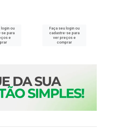
 login ou
Faça seu login ou
Faça seu 
-se para
cadastre-se para
cadastre
eços e
ver preços e
ver pr
prar
comprar
comp