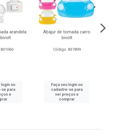
mada arandela
Abajur de tomada carro
Abajur de to
bivolt
bivolt
bivol
 831060
Código: 837899
Código:
 login ou
Faça seu login ou
Faça seu 
-se para
cadastre-se para
cadastre
eços e
ver preços e
ver pr
prar
comprar
comp