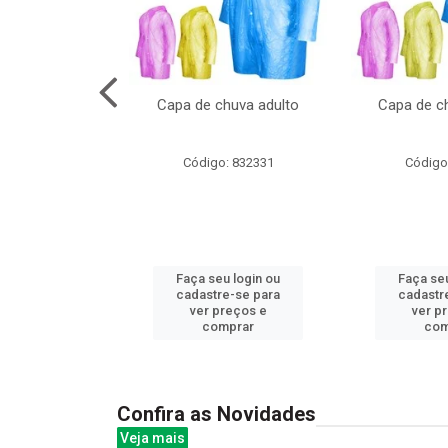
no pote c/molde
Capa de chuva adulto
Capa de ch
: 839020
Código: 832331
Código
u login ou
Faça seu login ou
Faça seu
e-se para
cadastre-se para
cadastr
reços e
ver preços e
ver p
mprar
comprar
com
Confira as Novidades
Veja mais