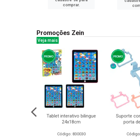
cadastr
prar.
comprar.
com
Promoções Zein
Veja mais
o interativo
Tablet interativo bilingue
Suporte co
l 17x13cm
24x18cm
porta d
: 832384
Código: 830030
Código