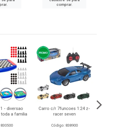
cadastre
rar.
comprar.
comp
1 - diversao
Carro c/r 7funcoes 1:24 z-
Abajur de tom
toda a familia
racer seven
10cm b
 830500
Código: 838900
Código: