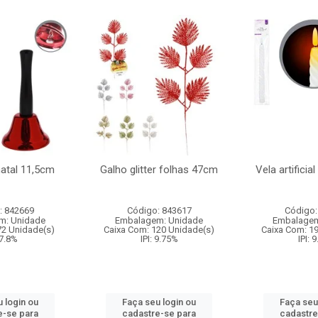
natal 11,5cm
Galho glitter folhas 47cm
Vela artificia
: 842669
Código: 843617
Código:
m: Unidade
Embalagem: Unidade
Embalagem
72 Unidade(s)
Caixa Com: 120 Unidade(s)
Caixa Com: 1
 7.8%
IPI: 9.75%
IPI: 
 login ou
Faça seu login ou
Faça seu
e-se para
cadastre-se para
cadastre