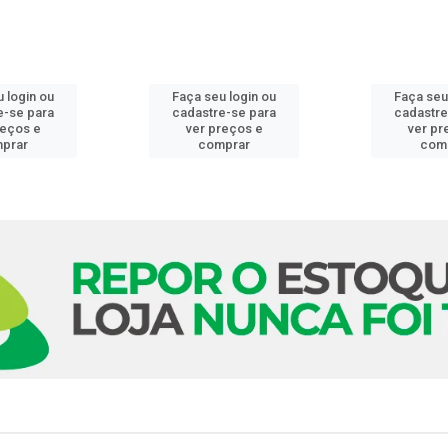
 login ou
Faça seu login ou
Faça seu
e-se para
cadastre-se para
cadastre
reços e
ver preços e
ver pr
prar
comprar
com