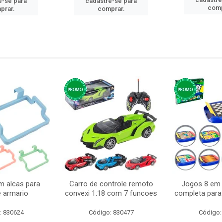
e-se para
cadastre-se para
comp
prar.
comprar.
m alcas para
Carro de controle remoto
Jogos 8 em 
e armario
convexi 1:18 com 7 funcoes
completa para 
: 830624
Código: 830477
Código: