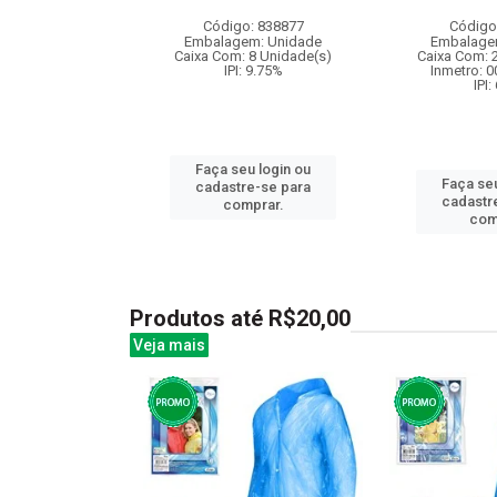
: 840493
Código: 838877
Código
m: Unidade
Embalagem: Unidade
Embalage
60 Unidade(s)
Caixa Com: 8 Unidade(s)
Caixa Com: 
: 9.75%
IPI: 9.75%
Inmetro: 
IPI:
u login ou
Faça seu login ou
Faça seu
e-se para
cadastre-se para
cadastr
prar.
comprar.
com
Produtos até R$20,00
Veja mais