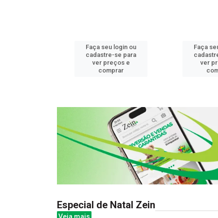
u login ou
Faça seu login ou
Faça seu
e-se para
cadastre-se para
cadastr
reços e
ver preços e
ver p
mprar
comprar
com
Especial de Natal Zein
Veja mais