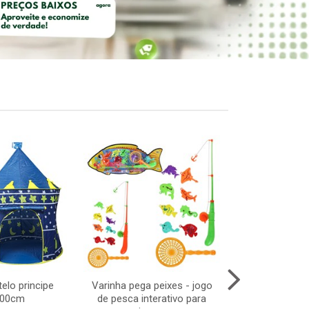
elo principe
Varinha pega peixes - jogo
Cubo intera
100cm
de pesca interativo para
6,5x6,5cm -