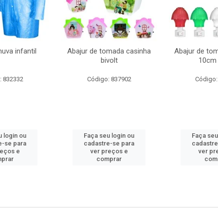
uva infantil
Abajur de tomada casinha
Abajur de to
bivolt
10cm 
: 832332
Código: 837902
Código:
 login ou
Faça seu login ou
Faça seu
e-se para
cadastre-se para
cadastre
reços e
ver preços e
ver pr
prar
comprar
com