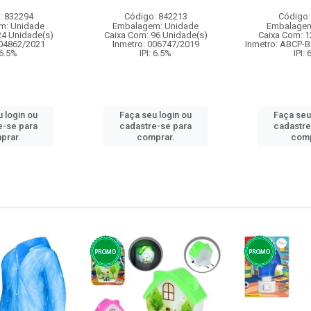
: 832294
Código: 842213
Código:
m: Unidade
Embalagem: Unidade
Embalagem
24 Unidade(s)
Caixa Com: 96 Unidade(s)
Caixa Com: 1
004862/2021
Inmetro: 006747/2019
Inmetro: ABCP-B
 6.5%
IPI: 6.5%
IPI:
 login ou
Faça seu login ou
Faça seu
e-se para
cadastre-se para
cadastre
prar.
comprar.
comp