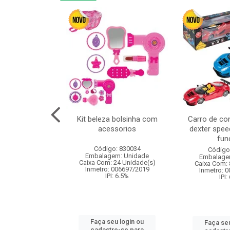
or 4cm 6pcs
Kit beleza bolsinha com
Carro de co
acessorios
dexter spee
fun
: 830836
Código: 830034
Código
m: Unidade
Embalagem: Unidade
Embalage
120 Unidade(s)
Caixa Com: 24 Unidade(s)
Caixa Com: 
I: 13%
Inmetro: 006697/2019
Inmetro: 
IPI: 6.5%
IPI:
u login ou
Faça seu login ou
Faça seu
e-se para
cadastre-se para