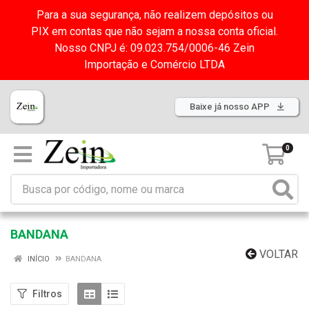
Para a sua segurança, não realizem depósitos ou
PIX em contas que não sejam a nossa conta oficial.
Nosso CNPJ é: 09.023.754/0006-46 Zein
Importação e Comércio LTDA
Baixe já nosso APP
0
BANDANA
VOLTAR
INÍCIO
BANDANA
Filtros