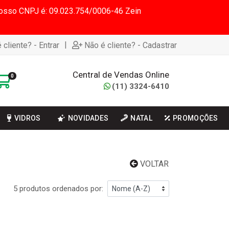
 Nosso CNPJ é: 09.023.754/0006-46 Zein
|
 cliente? - Entrar
Não é cliente? - Cadastrar
Central de Vendas Online
0
(11) 3324-6410
VIDROS
NOVIDADES
NATAL
PROMOÇÕES
VOLTAR
5 produtos ordenados por: