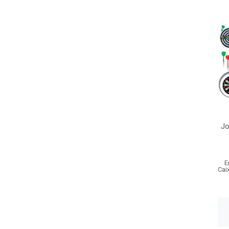
Jo
E
Cai