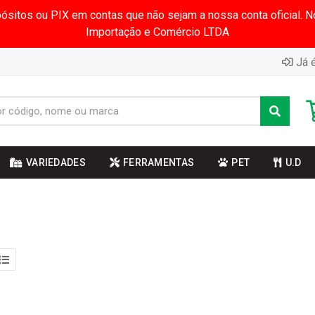
pósitos ou PIX em contas que não sejam a nossa conta oficial.
Importação e Comércio LTDA
Já é
VARIEDADES
FERRAMENTAS
PET
U.D