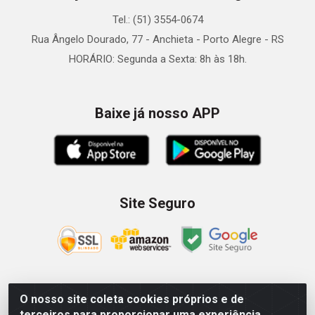
Tel.: (51) 3554-0674
Rua Ângelo Dourado, 77 - Anchieta - Porto Alegre - RS
HORÁRIO: Segunda a Sexta: 8h às 18h.
Baixe já nosso APP
Site Seguro
O nosso site coleta cookies próprios e de
Zein Importação e Comércio LTDA - Av. Senador Queiróz, 274
terceiros para proporcionar uma experiência