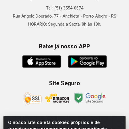
Tel.: (51) 3554-0674
Rua Ângelo Dourado, 77 - Anchieta - Porto Alegre - RS
HORÁRIO: Segunda a Sexta: 8h às 18h.
Baixe já nosso APP
Site Seguro
O nosso site coleta cookies próprios e de
Zein Importação e Comércio LTDA - Av. Senador Queiróz, 274
terceiros para proporcionar uma experiência