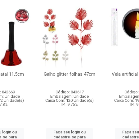
natal 11,5cm
Galho glitter folhas 47cm
Vela artificia
: 842669
Código: 843617
Código:
m: Unidade
Embalagem: Unidade
Embalagem
72 Unidade(s)
Caixa Com: 120 Unidade(s)
Caixa Com: 1
 7.8%
IPI: 9.75%
IPI: 
 login ou
Faça seu login ou
Faça seu
e-se para
cadastre-se para
cadastre