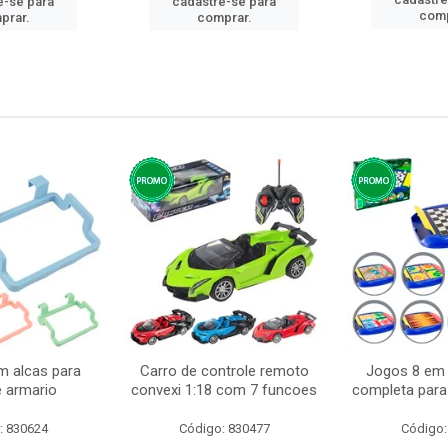
e-se para
cadastre-se para
comp
prar.
comprar.
m alcas para
Carro de controle remoto
Jogos 8 em 
e armario
convexi 1:18 com 7 funcoes
completa para 
: 830624
Código: 830477
Código: