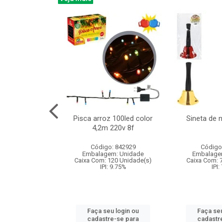
na 150led bco
Pisca arroz 100led color
Sineta de 
x40cm 220v 8f
4,2m 220v 8f
: 840985
Código: 842929
Código
m: Unidade
Embalagem: Unidade
Embalage
60 Unidade(s)
Caixa Com: 120 Unidade(s)
Caixa Com: 
: 9.75%
IPI: 9.75%
IPI:
u login ou
Faça seu login ou
Faça seu
e-se para
cadastre-se para
cadastr