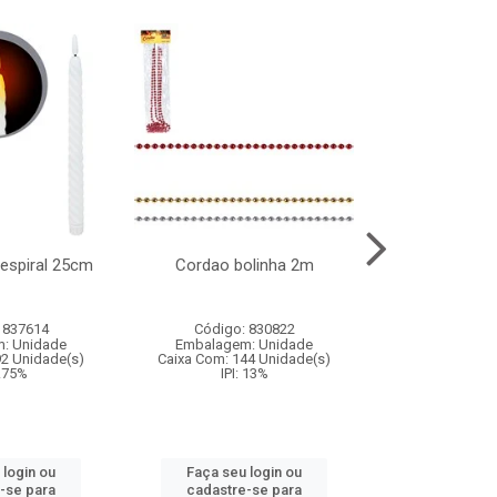
l espiral 25cm
Cordao bolinha 2m
Lata chap
 837614
Código: 830822
Código:
: Unidade
Embalagem: Unidade
Embalagem
92 Unidade(s)
Caixa Com: 144 Unidade(s)
Caixa Com: 6
9.75%
IPI: 13%
IPI: 
 login ou
Faça seu login ou
Faça seu 
-se para
cadastre-se para
cadastre