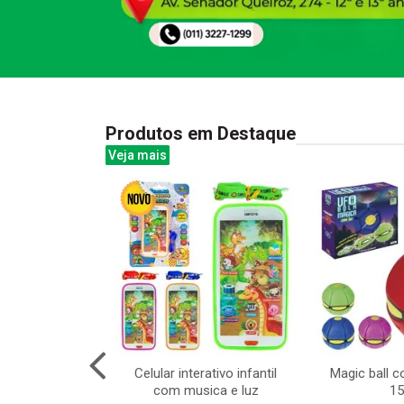
Produtos em Destaque
Veja mais
telo principe
Celular interativo infantil
Magic ball 
x100cm
com musica e luz
1