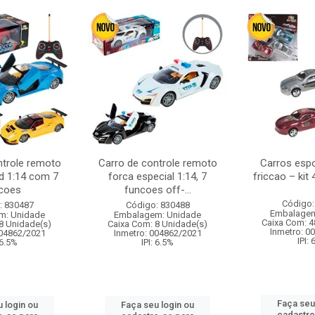
ntrole remoto
Carro de controle remoto
Carros esp
d 1:14 com 7
forca especial 1:14, 7
friccao – kit
coes
funcoes off-...
Código:
: 830487
Código: 830488
Embalagem
m: Unidade
Embalagem: Unidade
Caixa Com: 4
8 Unidade(s)
Caixa Com: 8 Unidade(s)
Inmetro: 0
004862/2021
Inmetro: 004862/2021
IPI:
 6.5%
IPI: 6.5%
Faça seu
 login ou
Faça seu login ou
cadastre