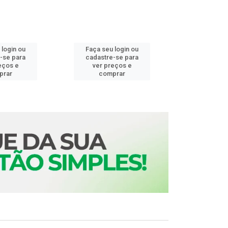
 login ou
Faça seu login ou
Faça seu 
-se para
cadastre-se para
cadastre
eços e
ver preços e
ver pr
prar
comprar
comp