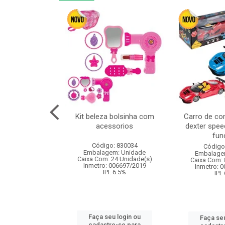
or 4cm 6pcs
Kit beleza bolsinha com
Carro de co
acessorios
dexter spee
fun
: 830836
Código: 830034
Código
m: Unidade
Embalagem: Unidade
Embalage
120 Unidade(s)
Caixa Com: 24 Unidade(s)
Caixa Com: 
I: 13%
Inmetro: 006697/2019
Inmetro: 
IPI: 6.5%
IPI:
u login ou
Faça seu login ou
Faça seu
e-se para
cadastre-se para