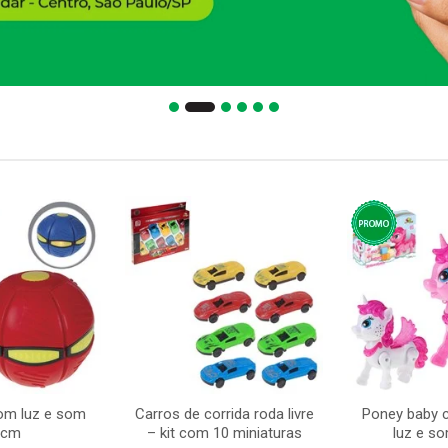
com luz e som
Carros de corrida roda livre
Poney baby 
5cm
– kit com 10 miniaturas
luz e s