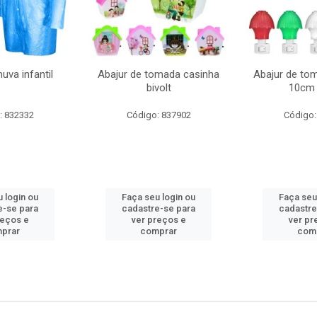
uva infantil
Abajur de tomada casinha
Abajur de to
bivolt
10cm 
: 832332
Código: 837902
Código:
 login ou
Faça seu login ou
Faça seu
e-se para
cadastre-se para
cadastre
reços e
ver preços e
ver pr
prar
comprar
com