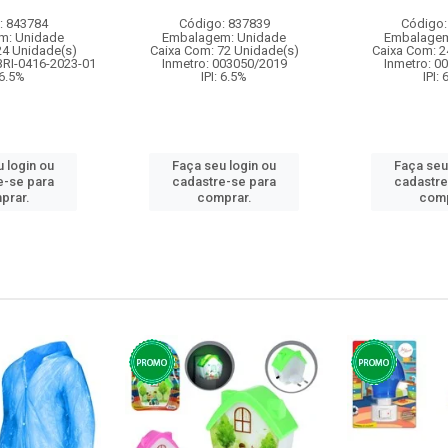
: 843784
Código: 837839
Código:
m: Unidade
Embalagem: Unidade
Embalagem
24 Unidade(s)
Caixa Com: 72 Unidade(s)
Caixa Com: 2
BRI-0416-2023-01
Inmetro: 003050/2019
Inmetro: 0
 6.5%
IPI: 6.5%
IPI:
 login ou
Faça seu login ou
Faça seu
e-se para
cadastre-se para
cadastre
prar.
comprar.
comp