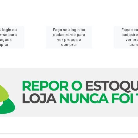
 login ou
Faça seu login ou
Faça seu
e-se para
cadastre-se para
cadastre
reços e
ver preços e
ver pr
prar
comprar
com