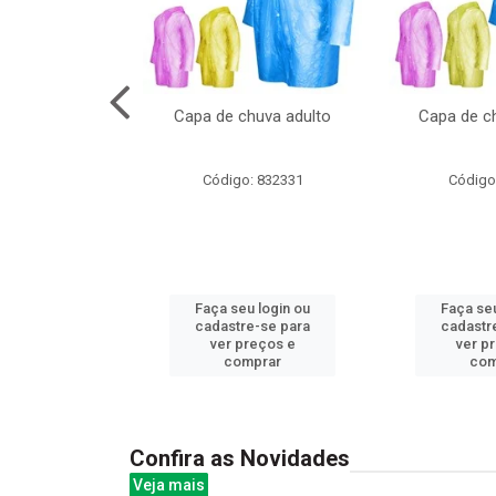
no pote c/molde
Capa de chuva adulto
Capa de ch
: 839020
Código: 832331
Código
u login ou
Faça seu login ou
Faça seu
e-se para
cadastre-se para
cadastr
reços e
ver preços e
ver p
mprar
comprar
com
Confira as Novidades
Veja mais