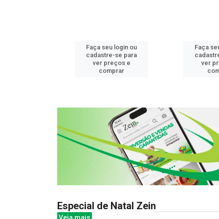
u login ou
Faça seu login ou
Faça seu
e-se para
cadastre-se para
cadastr
reços e
ver preços e
ver p
mprar
comprar
com
Especial de Natal Zein
Veja mais