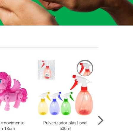
c/movimento
Pulverizador plast oval
Lata chap
om 18cm
500ml