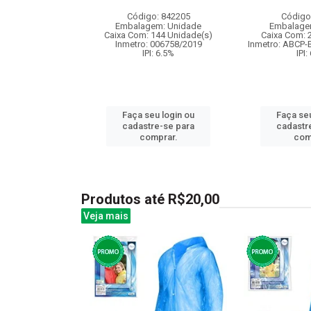
: 838998
Código: 842205
Código
m: Unidade
Embalagem: Unidade
Embalage
12 Unidade(s)
Caixa Com: 144 Unidade(s)
Caixa Com: 
BRI-0416-2023-17
Inmetro: 006758/2019
Inmetro: ABCP-
: 6.5%
IPI: 6.5%
IPI:
u login ou
Faça seu login ou
Faça seu
e-se para
cadastre-se para
cadastr
prar.
comprar.
com
Produtos até R$20,00
Veja mais