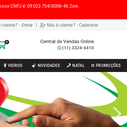
 Nosso CNPJ é: 09.023.754/0006-46 Zein
|
 cliente? - Entrar
Não é cliente? - Cadastrar
Central de Vendas Online
0
(11) 3324-6410
VIDROS
NOVIDADES
NATAL
PROMOÇÕES