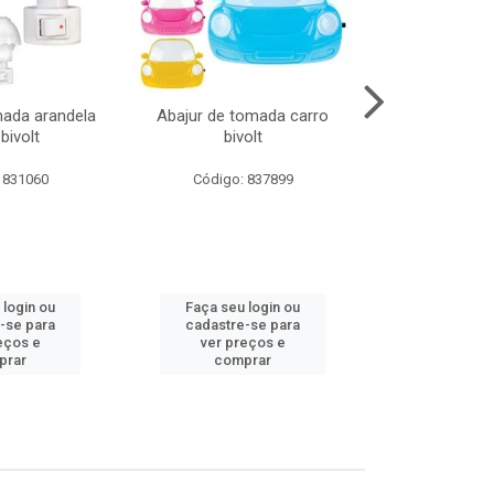
mada arandela
Abajur de tomada carro
Abajur de to
bivolt
bivolt
bivol
 831060
Código: 837899
Código:
 login ou
Faça seu login ou
Faça seu 
-se para
cadastre-se para
cadastre
eços e
ver preços e
ver pr
prar
comprar
comp