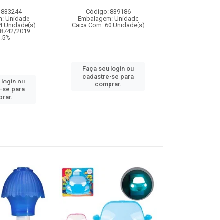
 833244
Código: 839186
Código:
: Unidade
Embalagem: Unidade
Embalagem
4 Unidade(s)
Caixa Com: 60 Unidade(s)
Caixa Com: 6
08742/2019
IPI: 
 6.5%
Faça seu login ou
Faça seu 
cadastre-se para
 login ou
cadastre
comprar.
-se para
comp
rar.