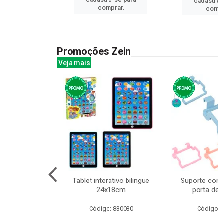
cadastr
prar.
comprar.
com
Promoções Zein
Veja mais
o interativo
Tablet interativo bilingue
Suporte co
l 17x13cm
24x18cm
porta d
: 832384
Código: 830030
Código