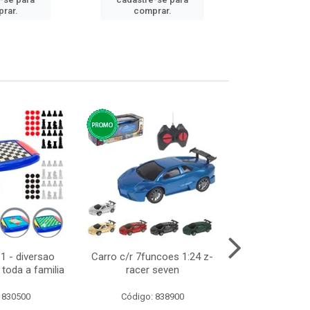
cadastre
rar.
comprar.
comp
1 - diversao
Carro c/r 7funcoes 1:24 z-
Abajur de tom
toda a familia
racer seven
10cm b
 830500
Código: 838900
Código: