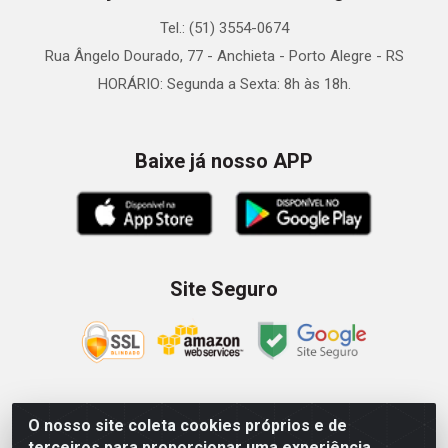
Tel.: (51) 3554-0674
Rua Ângelo Dourado, 77 - Anchieta - Porto Alegre - RS
HORÁRIO: Segunda a Sexta: 8h às 18h.
Baixe já nosso APP
Site Seguro
O nosso site coleta cookies próprios e de
Zein Importação e Comércio LTDA - Av. Senador Queiróz, 274
terceiros para proporcionar uma experiência