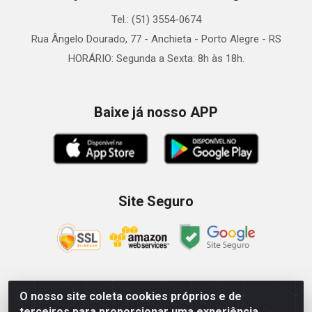
Tel.: (51) 3554-0674
Rua Ângelo Dourado, 77 - Anchieta - Porto Alegre - RS
HORÁRIO: Segunda a Sexta: 8h às 18h.
Baixe já nosso APP
Site Seguro
O nosso site coleta cookies próprios e de
Zein Importação e Comércio LTDA - Av. Senador Queiróz, 274
terceiros para proporcionar uma experiência