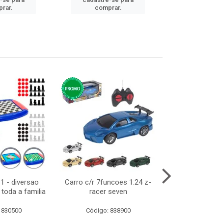
cadastre
rar.
comprar.
comp
1 - diversao
Carro c/r 7funcoes 1:24 z-
Abajur de tom
toda a familia
racer seven
10cm bivol
 830500
Código: 838900
Código: