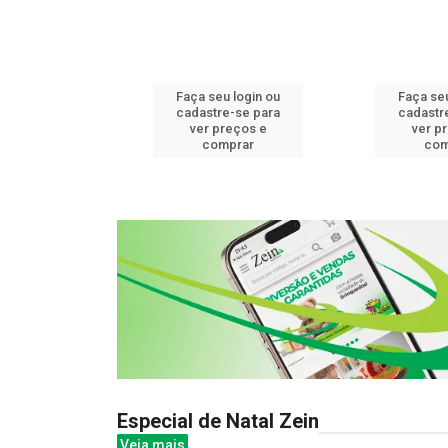
u login ou
Faça seu login ou
Faça seu
e-se para
cadastre-se para
cadastr
reços e
ver preços e
ver p
mprar
comprar
com
Especial de Natal Zein
Veja mais