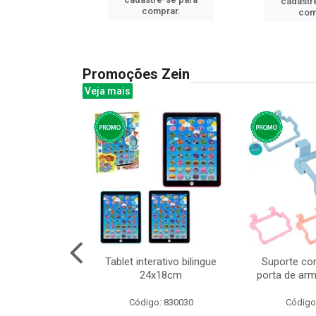
cadastr
prar.
comprar.
com
Promoções Zein
Veja mais
o interativo
Tablet interativo bilingue
Suporte co
13cm cx:00048
24x18cm
porta de arm
: 832384
Código: 830030
Código