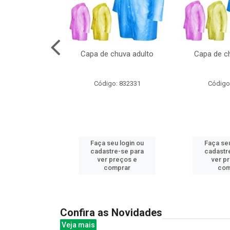
no pote c/molde
Capa de chuva adulto
Capa de ch
: 839020
Código: 832331
Código
u login ou
Faça seu login ou
Faça seu
e-se para
cadastre-se para
cadastr
reços e
ver preços e
ver p
mprar
comprar
com
Confira as Novidades
Veja mais