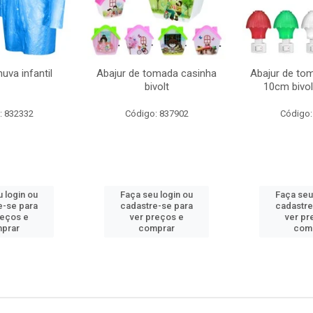
uva infantil
Abajur de tomada casinha
Abajur de to
bivolt
10cm bivol
: 832332
Código: 837902
Código:
 login ou
Faça seu login ou
Faça seu
e-se para
cadastre-se para
cadastre
reços e
ver preços e
ver pr
prar
comprar
com