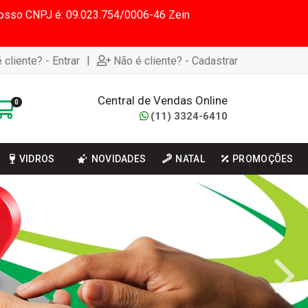
 Nosso CNPJ é: 09.023.754/0006-46 Zein
|
 cliente? - Entrar
Não é cliente? - Cadastrar
Central de Vendas Online
0
(11) 3324-6410
VIDROS
NOVIDADES
NATAL
PROMOÇÕES