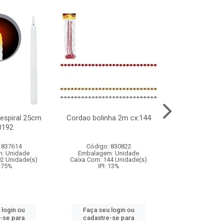
l espiral 25cm
Cordao bolinha 2m cx:144
Lata chap
0192
cx:0
 837614
Código: 830822
Código:
: Unidade
Embalagem: Unidade
Embalagem
92 Unidade(s)
Caixa Com: 144 Unidade(s)
Caixa Com: 6
9.75%
IPI: 13%
IPI: 
 login ou
Faça seu login ou
Faça seu 
-se para
cadastre-se para
cadastre