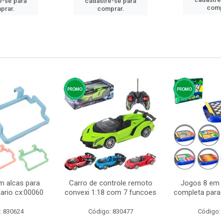
e-se para
cadastre-se para
comp
prar.
comprar.
m alcas para
Carro de controle remoto
Jogos 8 em 
ario cx:00060
convexi 1:18 com 7 funcoes
completa para 
: 830624
Código: 830477
Código: