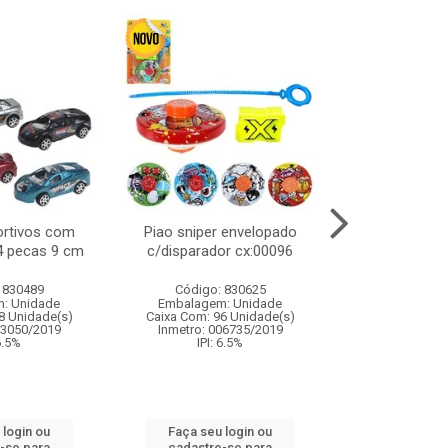
ortivos com
Piao sniper envelopado
Carro de polici
 4 pecas 9 cm
c/disparador cx:00096
com controle
funco
 830489
Código: 830625
Código:
: Unidade
Embalagem: Unidade
Embalagem
8 Unidade(s)
Caixa Com: 96 Unidade(s)
Caixa Com: 2
03050/2019
Inmetro: 006735/2019
Inmetro: 12444
 6.5%
IPI: 6.5%
IPI: 
 login ou
Faça seu login ou
Faça seu 
-se para
cadastre-se para