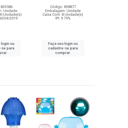
3 dard
 833586
Código: 838877
Código:
: Unidade
Embalagem: Unidade
Embalagem
00 Unidade(s)
Caixa Com: 8 Unidade(s)
Caixa Com: 2
06204/2019
IPI: 9.75%
Inmetro: ABCP-B
IPI: 
 login ou
Faça seu login ou
Faça seu 
-se para
cadastre-se para
cadastre
rar.
comprar.
comp