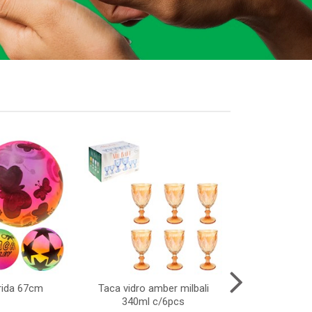
rida 67cm
Taca vidro amber milbali
Luva lancador
340ml c/6pcs
brinquedo de 