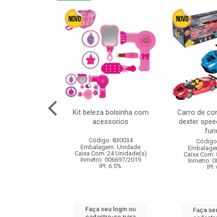
cm 6pcs cx:120
Kit beleza bolsinha com
Carro de co
acessorios
dexter spee
fun
: 830836
Código: 830034
Código
m: Unidade
Embalagem: Unidade
Embalage
120 Unidade(s)
Caixa Com: 24 Unidade(s)
Caixa Com: 
I: 13%
Inmetro: 006697/2019
Inmetro: 
IPI: 6.5%
IPI:
u login ou
Faça seu login ou
Faça seu
e-se para
cadastre-se para