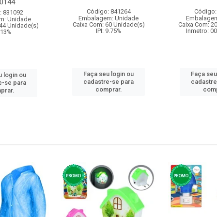
00144
Código: 841264
Código:
: 831092
Embalagem: Unidade
Embalagem
m: Unidade
Caixa Com: 60 Unidade(s)
Caixa Com: 2
44 Unidade(s)
IPI: 9.75%
Inmetro: 0
: 13%
Faça seu login ou
Faça seu
 login ou
cadastre-se para
cadastre
e-se para
comprar.
comp
prar.