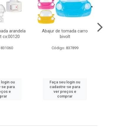
mada arandela
Abajur de tomada carro
Abajur de to
t cx:00120
bivolt
bivol
 831060
Código: 837899
Código:
 login ou
Faça seu login ou
Faça seu 
-se para
cadastre-se para
cadastre
eços e
ver preços e
ver pr
prar
comprar
comp