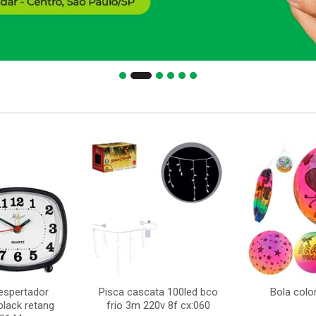
espertador
Pisca cascata 100led bco
Bola colo
black retang
frio 3m 220v 8f cx:060