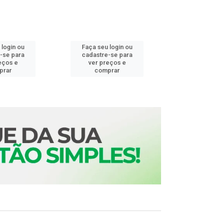
 login ou
Faça seu login ou
Faça seu 
-se para
cadastre-se para
cadastre
eços e
ver preços e
ver pr
prar
comprar
comp