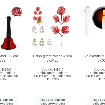
natal 11,5cm
Galho glitter folhas 47cm
Vela artificia
:072
cx:0120
cx:0
: 842669
Código: 843617
Código:
m: Unidade
Embalagem: Unidade
Embalagem
72 Unidade(s)
Caixa Com: 120 Unidade(s)
Caixa Com: 1
 7.8%
IPI: 9.75%
IPI: 
 login ou
Faça seu login ou
Faça seu
e-se para
cadastre-se para
cadastre