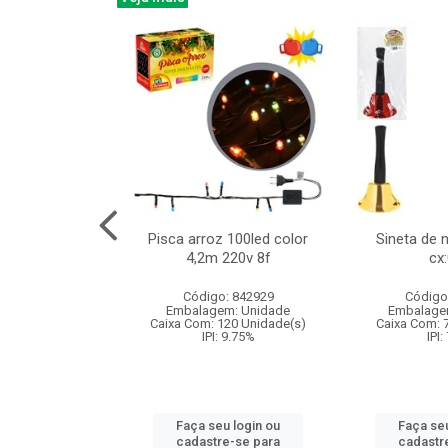
na 150led bco
Pisca arroz 100led color
Sineta de 
x40cm 220v 8f
4,2m 220v 8f
cx
:060
Código: 842929
Código
: 840985
Embalagem: Unidade
Embalage
m: Unidade
Caixa Com: 120 Unidade(s)
Caixa Com: 
60 Unidade(s)
IPI: 9.75%
IPI:
: 9.75%
Faça seu login ou
Faça seu
u login ou
cadastre-se para
cadastr
e-se para