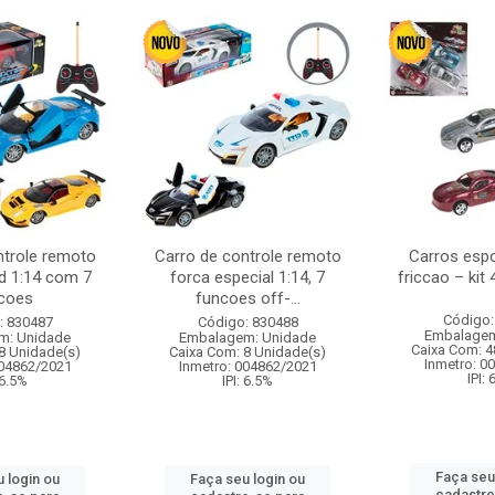
ntrole remoto
Carro de controle remoto
Carros esp
d 1:14 com 7
forca especial 1:14, 7
friccao – kit
coes
funcoes off-...
Código:
: 830487
Código: 830488
Embalagem
m: Unidade
Embalagem: Unidade
Caixa Com: 4
8 Unidade(s)
Caixa Com: 8 Unidade(s)
Inmetro: 0
004862/2021
Inmetro: 004862/2021
IPI:
 6.5%
IPI: 6.5%
Faça seu
 login ou
Faça seu login ou
cadastre