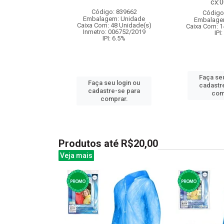
 para cri...
cx:
Código: 839662
: 833584
Código
Embalagem: Unidade
m: Unidade
Embalage
Caixa Com: 48 Unidade(s)
360 Unidade(s)
Caixa Com: 1
Inmetro: 006752/2019
006737/2019
IPI
IPI: 6.5%
: 6.5%
Faça seu
Faça seu login ou
u login ou
cadastr
cadastre-se para
e-se para
com
comprar.
prar.
Produtos até R$20,00
Veja mais