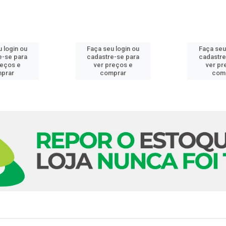
 login ou
Faça seu login ou
Faça seu
e-se para
cadastre-se para
cadastre
reços e
ver preços e
ver pr
prar
comprar
com