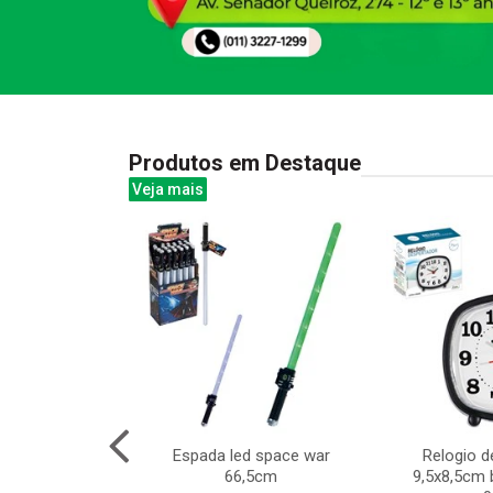
Produtos em Destaque
Veja mais
ativo pequeno
Espada led space war
Relogio d
 brinquedo
66,5cm
9,5x8,5cm 