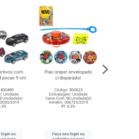
ortivos com
Piao sniper envelopado
Carro de polici
 4 pecas 9 cm
c/disparador
com controle
funco
 830489
Código: 830625
Código:
: Unidade
Embalagem: Unidade
Embalagem
8 Unidade(s)
Caixa Com: 96 Unidade(s)
Caixa Com: 2
03050/2019
Inmetro: 006735/2019
Inmetro: 12444
 6.5%
IPI: 6.5%
IPI: 
 login ou
Faça seu login ou
Faça seu 
-se para
cadastre-se para