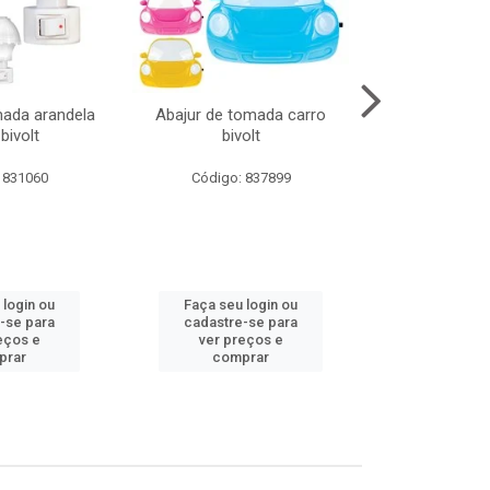
mada arandela
Abajur de tomada carro
Abajur de to
bivolt
bivolt
bivol
 831060
Código: 837899
Código:
 login ou
Faça seu login ou
Faça seu 
-se para
cadastre-se para
cadastre
eços e
ver preços e
ver pr
prar
comprar
comp