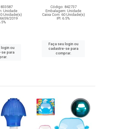
 833587
Código: 842737
Código:
: Unidade
Embalagem: Unidade
Embalagem
20 Unidade(s)
Caixa Com: 60 Unidade(s)
Caixa Com: 8
06659/2019
IPI: 6.5%
IPI: 9
 6.5%
Faça seu login ou
Faça seu 
 login ou
cadastre-se para
cadastre
-se para
comprar.
comp
rar.