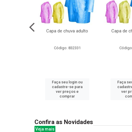
cal com oculos
Capa de chuva adulto
Capa de ch
3cm
: 844379
Código: 832331
Código
u login ou
Faça seu login ou
Faça seu
e-se para
cadastre-se para
cadastr
reços e
ver preços e
ver p
mprar
comprar
com
Confira as Novidades
Veja mais