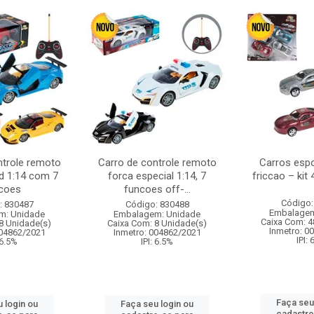
ntrole remoto
Carro de controle remoto
Carros esp
d 1:14 com 7
forca especial 1:14, 7
friccao – kit
coes
funcoes off-...
Código:
: 830487
Código: 830488
Embalagem
m: Unidade
Embalagem: Unidade
Caixa Com: 4
8 Unidade(s)
Caixa Com: 8 Unidade(s)
Inmetro: 0
004862/2021
Inmetro: 004862/2021
IPI:
 6.5%
IPI: 6.5%
Faça seu
 login ou
Faça seu login ou
cadastre