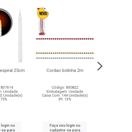
l espiral 25cm
Cordao bolinha 2m
Lata chap
 837614
Código: 830822
Código:
: Unidade
Embalagem: Unidade
Embalagem
92 Unidade(s)
Caixa Com: 144 Unidade(s)
Caixa Com: 6
9.75%
IPI: 13%
IPI: 
 login ou
Faça seu login ou
Faça seu 
-se para
cadastre-se para
cadastre