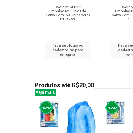
: 842598
Código: 841252
Código
m: Unidade
Embalagem: Unidade
Embalage
24 Unidade(s)
Caixa Com: 60 Unidade(s)
Caixa Com: 
006747/2019
IPI: 9.75%
IPI:
: 6.5%
Faça seu login ou
Faça seu
u login ou
cadastre-se para
cadastr
e-se para
comprar.
com
prar.
Produtos até R$20,00
Veja mais