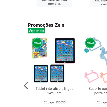
cadastr
prar.
comprar.
com
Promoções Zein
Veja mais
o interativo
Tablet interativo bilingue
Suporte co
l 17x13cm
24x18cm
porta d
: 832384
Código: 830030
Código