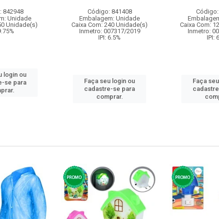
: 842948
Código: 841408
Código:
m: Unidade
Embalagem: Unidade
Embalagem
50 Unidade(s)
Caixa Com: 240 Unidade(s)
Caixa Com: 1
 9.75%
Inmetro: 007317/2019
Inmetro: 0
IPI: 6.5%
IPI:
 login ou
Faça seu login ou
Faça seu
e-se para
cadastre-se para
cadastre
prar.
comprar.
comp