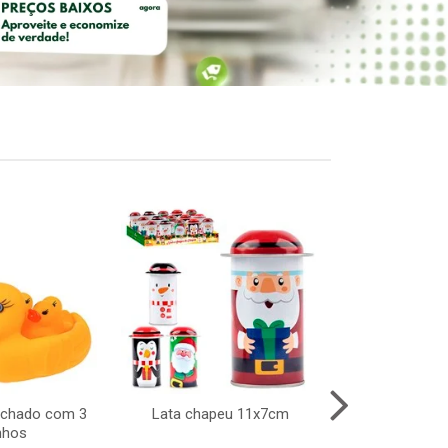
achado com 3
Lata chapeu 11x7cm
Taca vidro gr
nhos
340ml 