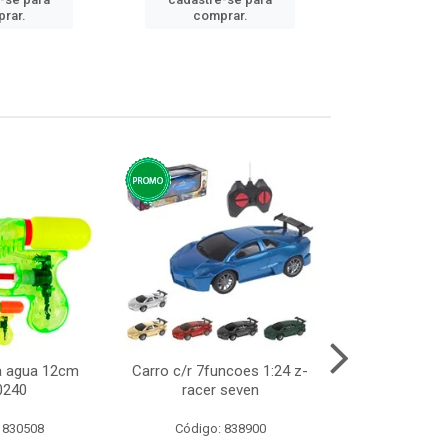
cadastre
rar.
comprar.
comp
ca agua 12cm
Carro c/r 7funcoes 1:24 z-
Abajur de tom
0240
racer seven
10cm b
 830508
Código: 838900
Código: