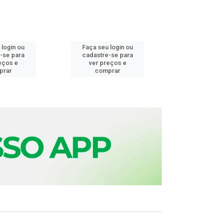
 login ou
Faça seu login ou
Faça seu 
-se para
cadastre-se para
cadastre
eços e
ver preços e
ver pr
prar
comprar
comp