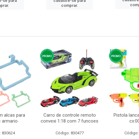
e-se para
cadastre-se para
comp
prar.
comprar.
m alcas para
Carro de controle remoto
Pistola lan
e armario
convexi 1:18 com 7 funcoes
cx:0
: 830624
Código: 830477
Código: