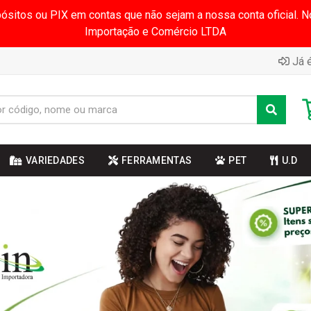
pósitos ou PIX em contas que não sejam a nossa conta oficial.
Importação e Comércio LTDA
Já é
VARIEDADES
FERRAMENTAS
PET
U.D