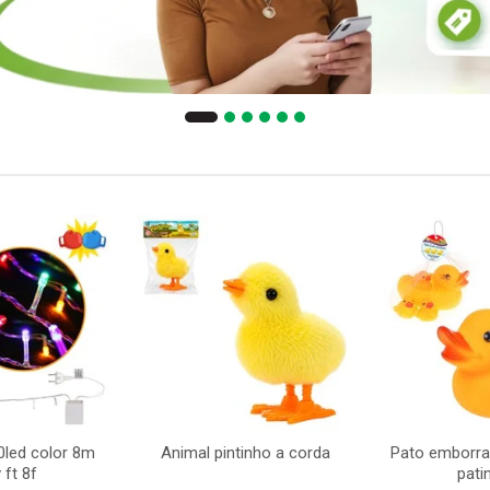
0led color 8m
Animal pintinho a corda
Pato emborr
 ft 8f
pati