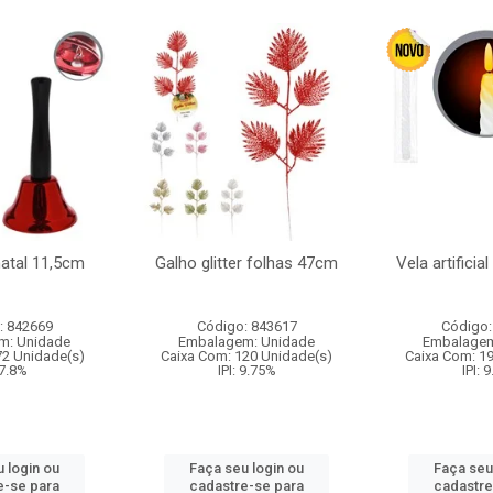
natal 11,5cm
Galho glitter folhas 47cm
Vela artificia
: 842669
Código: 843617
Código:
m: Unidade
Embalagem: Unidade
Embalagem
72 Unidade(s)
Caixa Com: 120 Unidade(s)
Caixa Com: 1
 7.8%
IPI: 9.75%
IPI: 
 login ou
Faça seu login ou
Faça seu
e-se para
cadastre-se para
cadastre