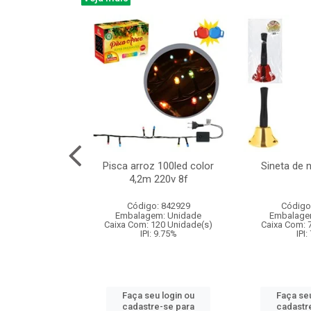
na 150led bco
Pisca arroz 100led color
Sineta de 
x40cm 220v 8f
4,2m 220v 8f
: 840985
Código: 842929
Código
m: Unidade
Embalagem: Unidade
Embalage
60 Unidade(s)
Caixa Com: 120 Unidade(s)
Caixa Com: 
: 9.75%
IPI: 9.75%
IPI:
u login ou
Faça seu login ou
Faça seu
e-se para
cadastre-se para
cadastr