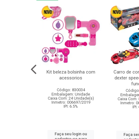
linha duo 2m
Kit beleza bolsinha com
Carro de co
acessorios
dexter spee
fun
: 830825
Código: 830034
Código
m: Unidade
Embalagem: Unidade
Embalage
144 Unidade(s)
Caixa Com: 24 Unidade(s)
Caixa Com: 
I: 13%
Inmetro: 006697/2019
Inmetro: 
IPI: 6.5%
IPI:
u login ou
Faça seu login ou
Faça seu
e-se para
cadastre-se para