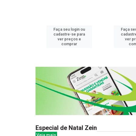
u login ou
Faça seu login ou
Faça seu
e-se para
cadastre-se para
cadastr
reços e
ver preços e
ver p
mprar
comprar
com
Especial de Natal Zein
Veja mais