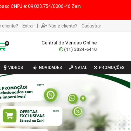
 Nosso CNPJ é: 09.023.754/0006-46 Zein
|
 cliente? - Entrar
Não é cliente? - Cadastrar
Central de Vendas Online
0
(11) 3324-6410
VIDROS
NOVIDADES
NATAL
PROMOÇÕES