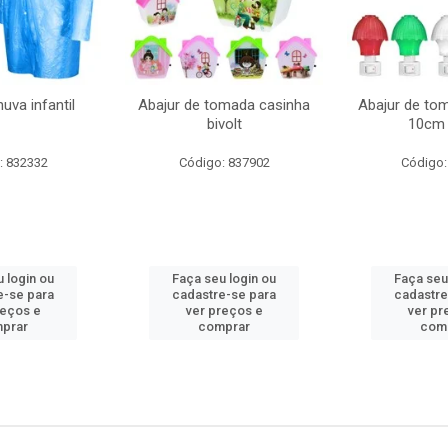
uva infantil
Abajur de tomada casinha
Abajur de to
bivolt
10cm 
: 832332
Código: 837902
Código:
 login ou
Faça seu login ou
Faça seu
e-se para
cadastre-se para
cadastre
reços e
ver preços e
ver pr
prar
comprar
com