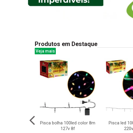
Produtos em Destaque
Veja mais
bra-gelo do
Pisca bolha 100led color 8m
Pisca led 10
 infantil
127v 8f
220v