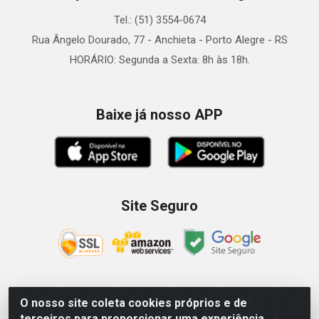
Tel.: (51) 3554-0674
Rua Ângelo Dourado, 77 - Anchieta - Porto Alegre - RS
HORÁRIO: Segunda a Sexta: 8h às 18h.
Baixe já nosso APP
Site Seguro
O nosso site coleta cookies próprios e de
Zein Importação e Comércio LTDA - Av. Senador Queiróz, 274
terceiros para proporcionar uma experiência