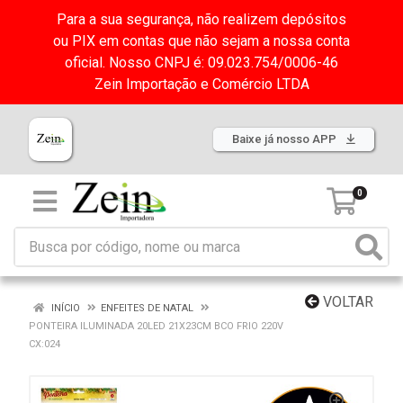
Para a sua segurança, não realizem depósitos
ou PIX em contas que não sejam a nossa conta
oficial. Nosso CNPJ é: 09.023.754/0006-46
Zein Importação e Comércio LTDA
Baixe já nosso APP
0
VOLTAR
INÍCIO
ENFEITES DE NATAL
PONTEIRA ILUMINADA 20LED 21X23CM BCO FRIO 220V
CX:024