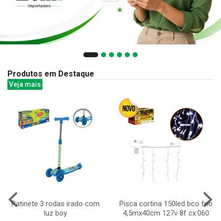
Produtos em Destaque
Veja mais
Patinete 3 rodas irado com
Pisca cortina 150led bco frio
luz boy
4,5mx40cm 127v 8f cx:060