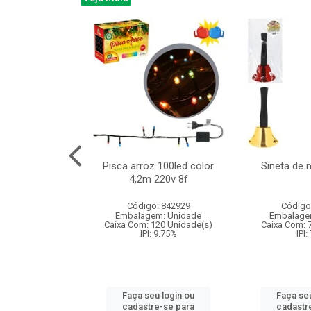
na 150led bco
Pisca arroz 100led color
Sineta de 
x40cm 220v 8f
4,2m 220v 8f
: 840985
Código: 842929
Código
m: Unidade
Embalagem: Unidade
Embalage
60 Unidade(s)
Caixa Com: 120 Unidade(s)
Caixa Com: 
: 9.75%
IPI: 9.75%
IPI:
u login ou
Faça seu login ou
Faça seu
e-se para
cadastre-se para
cadastr