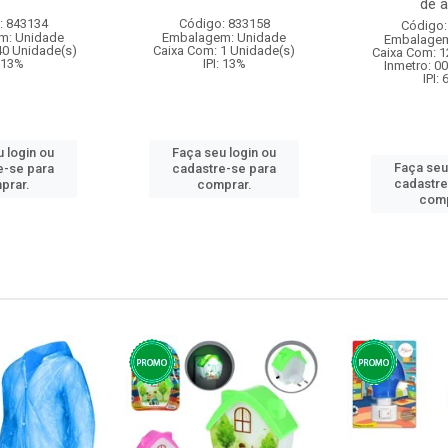
de a
: 843134
Código: 833158
Código:
m: Unidade
Embalagem: Unidade
Embalagem
40 Unidade(s)
Caixa Com: 1 Unidade(s)
Caixa Com: 1
: 13%
IPI: 13%
Inmetro: 0
IPI:
 login ou
Faça seu login ou
Faça seu
e-se para
cadastre-se para
cadastre
prar.
comprar.
comp