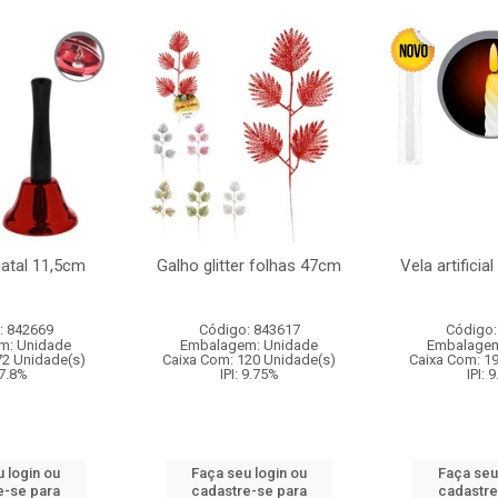
natal 11,5cm
Galho glitter folhas 47cm
Vela artificia
: 842669
Código: 843617
Código:
m: Unidade
Embalagem: Unidade
Embalagem
72 Unidade(s)
Caixa Com: 120 Unidade(s)
Caixa Com: 1
 7.8%
IPI: 9.75%
IPI: 
 login ou
Faça seu login ou
Faça seu
e-se para
cadastre-se para
cadastre