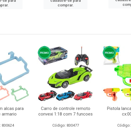
e-se para
cadastre-se para
comp
prar.
comprar.
m alcas para
Carro de controle remoto
Pistola lan
e armario
convexi 1:18 com 7 funcoes
cx:0
: 830624
Código: 830477
Código: