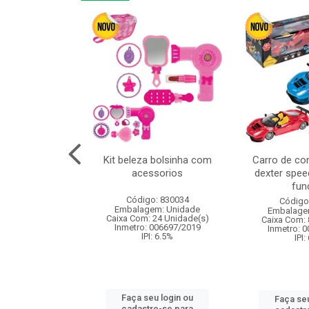
linha duo 2m
Kit beleza bolsinha com
Carro de co
acessorios
dexter spee
fun
: 830825
Código: 830034
Código
m: Unidade
Embalagem: Unidade
Embalage
144 Unidade(s)
Caixa Com: 24 Unidade(s)
Caixa Com: 
I: 13%
Inmetro: 006697/2019
Inmetro: 
IPI: 6.5%
IPI:
u login ou
Faça seu login ou
Faça seu
e-se para
cadastre-se para