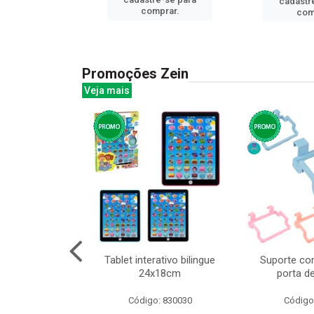
cadastr
prar.
comprar.
com
Promoções Zein
Veja mais
o interativo
Tablet interativo bilingue
Suporte co
l 17x13cm
24x18cm
porta d
: 832384
Código: 830030
Código