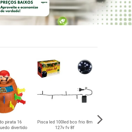
do pirata 16
Pisca led 100led bco frio 8m
Enf arvor
uedo divertido
127v fv 8f
c/pingente