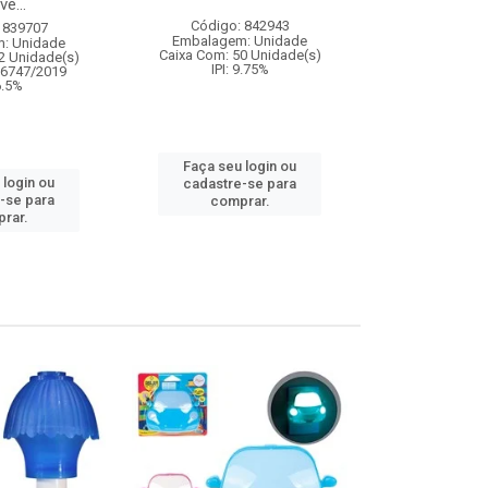
ve...
Código: 842943
Código:
 839707
Embalagem: Unidade
Embalagem
: Unidade
Caixa Com: 50 Unidade(s)
Caixa Com: 4
2 Unidade(s)
IPI: 9.75%
IPI: 
06747/2019
 6.5%
Faça seu login ou
Faça seu 
 login ou
cadastre-se para
cadastre
-se para
comprar.
comp
rar.