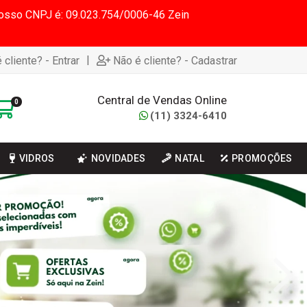
 Nosso CNPJ é: 09.023.754/0006-46 Zein
|
 cliente? - Entrar
Não é cliente? - Cadastrar
Central de Vendas Online
0
(11) 3324-6410
VIDROS
NOVIDADES
NATAL
PROMOÇÕES