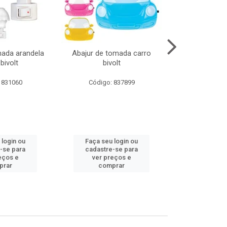
mada arandela
Abajur de tomada carro
Abajur de to
bivolt
bivolt
bivol
 831060
Código: 837899
Código:
 login ou
Faça seu login ou
Faça seu 
-se para
cadastre-se para
cadastre
eços e
ver preços e
ver pr
prar
comprar
comp