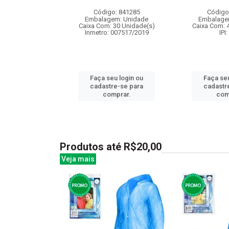
: 831092
Código: 841285
Código
m: Unidade
Embalagem: Unidade
Embalage
144 Unidade(s)
Caixa Com: 30 Unidade(s)
Caixa Com: 
I: 13%
Inmetro: 007517/2019
IPI
u login ou
Faça seu login ou
Faça seu
e-se para
cadastre-se para
cadastr
prar.
comprar.
com
Produtos até R$20,00
Veja mais