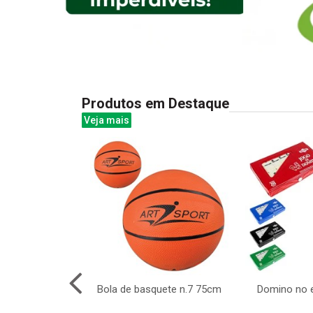
Produtos em Destaque
Veja mais
despertador
Bola de basquete n.7 75cm
Domino no 
black retang