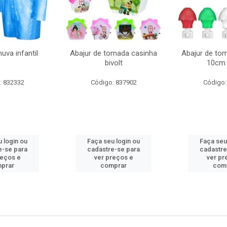
uva infantil
Abajur de tomada casinha
Abajur de to
bivolt
10cm 
: 832332
Código: 837902
Código:
 login ou
Faça seu login ou
Faça seu
e-se para
cadastre-se para
cadastre
reços e
ver preços e
ver pr
prar
comprar
com