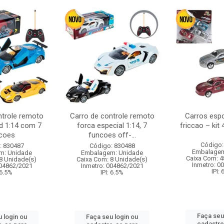
ntrole remoto
Carro de controle remoto
Carros esp
d 1:14 com 7
forca especial 1:14, 7
friccao – kit
coes
funcoes off-...
Código:
: 830487
Código: 830488
Embalagem
m: Unidade
Embalagem: Unidade
Caixa Com: 4
8 Unidade(s)
Caixa Com: 8 Unidade(s)
Inmetro: 0
004862/2021
Inmetro: 004862/2021
IPI:
 6.5%
IPI: 6.5%
Faça seu
 login ou
Faça seu login ou
cadastre