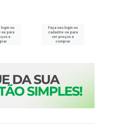
 login ou
Faça seu login ou
Faça seu 
-se para
cadastre-se para
cadastre
eços e
ver preços e
ver pr
prar
comprar
comp