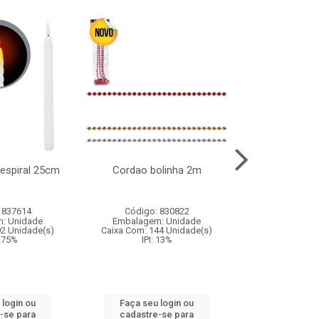
l espiral 25cm
Cordao bolinha 2m
Lata chap
 837614
Código: 830822
Código:
: Unidade
Embalagem: Unidade
Embalagem
92 Unidade(s)
Caixa Com: 144 Unidade(s)
Caixa Com: 6
9.75%
IPI: 13%
IPI: 
 login ou
Faça seu login ou
Faça seu 
-se para
cadastre-se para
cadastre