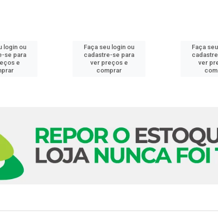
 login ou
Faça seu login ou
Faça seu
e-se para
cadastre-se para
cadastre
reços e
ver preços e
ver pr
prar
comprar
com