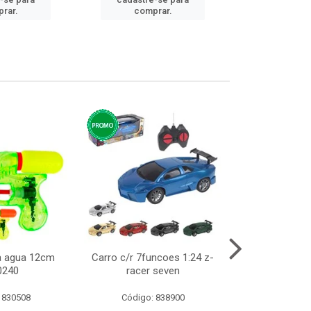
cadastre
rar.
comprar.
comp
ca agua 12cm
Carro c/r 7funcoes 1:24 z-
Abajur de tom
0240
racer seven
10cm b
 830508
Código: 838900
Código: