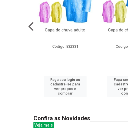
cal com oculos
Capa de chuva adulto
Capa de ch
3cm
: 844379
Código: 832331
Código
u login ou
Faça seu login ou
Faça seu
e-se para
cadastre-se para
cadastr
reços e
ver preços e
ver p
mprar
comprar
com
Confira as Novidades
Veja mais