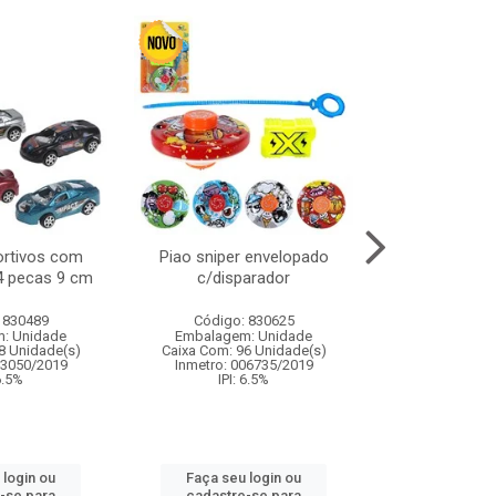
ortivos com
Piao sniper envelopado
Carro de polici
 4 pecas 9 cm
c/disparador
com controle
funco
 830489
Código: 830625
Código:
: Unidade
Embalagem: Unidade
Embalagem
8 Unidade(s)
Caixa Com: 96 Unidade(s)
Caixa Com: 2
03050/2019
Inmetro: 006735/2019
Inmetro: 12444
 6.5%
IPI: 6.5%
IPI: 
 login ou
Faça seu login ou
Faça seu 
-se para
cadastre-se para