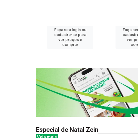
u login ou
Faça seu login ou
Faça seu
e-se para
cadastre-se para
cadastr
reços e
ver preços e
ver p
mprar
comprar
com
Especial de Natal Zein
Veja mais