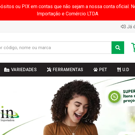
pósitos ou PIX em contas que não sejam a nossa conta oficial.
Importação e Comércio LTDA
Já é
VARIEDADES
FERRAMENTAS
PET
U.D