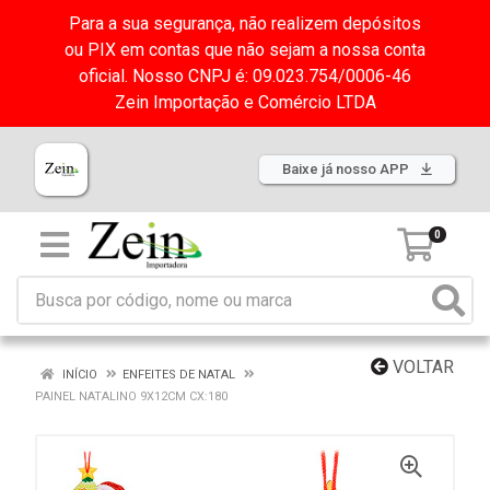
Para a sua segurança, não realizem depósitos
ou PIX em contas que não sejam a nossa conta
oficial. Nosso CNPJ é: 09.023.754/0006-46
Zein Importação e Comércio LTDA
Baixe já nosso APP
0
VOLTAR
INÍCIO
ENFEITES DE NATAL
PAINEL NATALINO 9X12CM CX:180