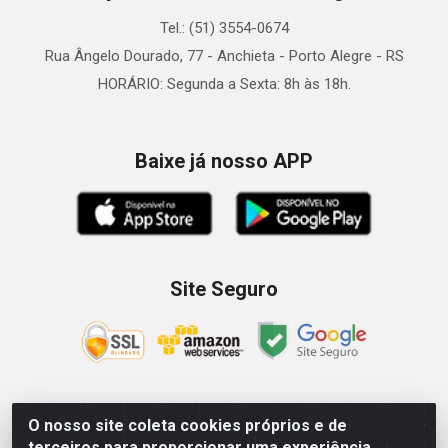
Tel.: (51) 3554-0674
Rua Ângelo Dourado, 77 - Anchieta - Porto Alegre - RS
HORÁRIO: Segunda a Sexta: 8h às 18h.
Baixe já nosso APP
Site Seguro
O nosso site coleta cookies próprios e de
Zein Importação e Comércio LTDA - Av. Senador Queiróz, 274
terceiros para proporcionar uma experiência