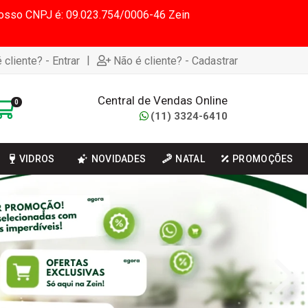
 Nosso CNPJ é: 09.023.754/0006-46 Zein
|
 cliente? - Entrar
Não é cliente? - Cadastrar
Central de Vendas Online
0
(11) 3324-6410
VIDROS
NOVIDADES
NATAL
PROMOÇÕES