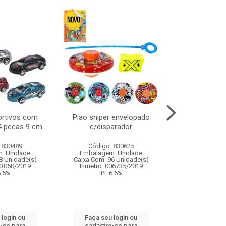
ortivos com
Piao sniper envelopado
Carro de polici
 4 pecas 9 cm
c/disparador
com controle
funco
 830489
Código: 830625
Código:
: Unidade
Embalagem: Unidade
Embalagem
8 Unidade(s)
Caixa Com: 96 Unidade(s)
Caixa Com: 2
03050/2019
Inmetro: 006735/2019
Inmetro: 12444
 6.5%
IPI: 6.5%
IPI: 
 login ou
Faça seu login ou
Faça seu 
-se para
cadastre-se para