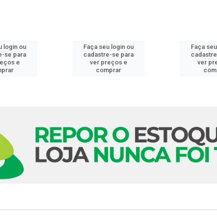
 login ou
Faça seu login ou
Faça seu
e-se para
cadastre-se para
cadastre
reços e
ver preços e
ver pr
prar
comprar
com