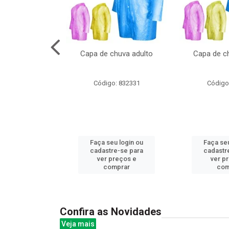
cal com oculos
Capa de chuva adulto
Capa de ch
3cm
: 844379
Código: 832331
Código
u login ou
Faça seu login ou
Faça seu
e-se para
cadastre-se para
cadastr
reços e
ver preços e
ver p
mprar
comprar
com
Confira as Novidades
Veja mais