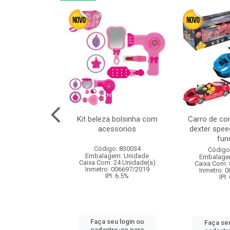
linha duo 2m
Kit beleza bolsinha com
Carro de co
acessorios
dexter spee
fun
: 830825
Código: 830034
Código
m: Unidade
Embalagem: Unidade
Embalage
144 Unidade(s)
Caixa Com: 24 Unidade(s)
Caixa Com: 
I: 13%
Inmetro: 006697/2019
Inmetro: 
IPI: 6.5%
IPI:
u login ou
Faça seu login ou
Faça seu
e-se para
cadastre-se para