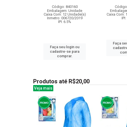
: 838302
Código: 840160
Código
m: Unidade
Embalagem: Unidade
Embalage
12 Unidade(s)
Caixa Com: 12 Unidade(s)
Caixa Com: 
: 3.25%
Inmetro: 006720/2019
IPI
IPI: 6.5%
u login ou
Faça seu
Faça seu login ou
e-se para
cadastr
cadastre-se para
prar.
com
comprar.
Produtos até R$20,00
Veja mais