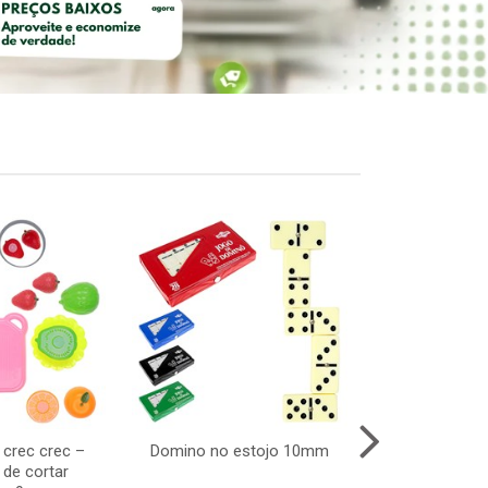
s crec crec –
Domino no estojo 10mm
Animal pinti
 de cortar