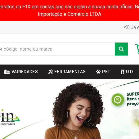
pósitos ou PIX em contas que não sejam a nossa conta oficial.
Importação e Comércio LTDA
Já é
VARIEDADES
FERRAMENTAS
PET
U.D