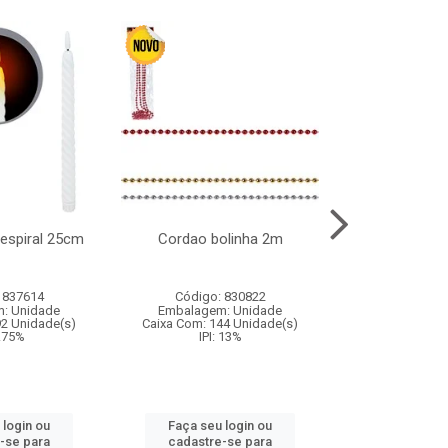
l espiral 25cm
Cordao bolinha 2m
Lata chap
 837614
Código: 830822
Código:
: Unidade
Embalagem: Unidade
Embalagem
92 Unidade(s)
Caixa Com: 144 Unidade(s)
Caixa Com: 6
9.75%
IPI: 13%
IPI: 
 login ou
Faça seu login ou
Faça seu 
-se para
cadastre-se para
cadastre