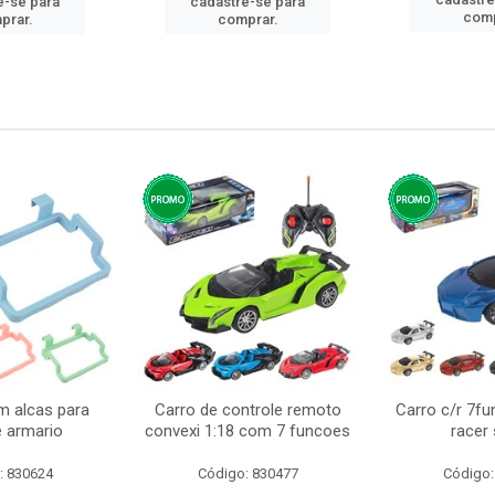
e-se para
cadastre-se para
comp
prar.
comprar.
m alcas para
Carro de controle remoto
Carro c/r 7fu
e armario
convexi 1:18 com 7 funcoes
racer
: 830624
Código: 830477
Código: