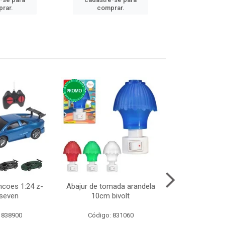
cadastre
rar.
comprar.
comp
ncoes 1:24 z-
Abajur de tomada arandela
Cesto telad
 seven
10cm bivolt
dobravel
 838900
Código: 831060
Código: