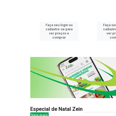
u login ou
Faça seu login ou
Faça seu
e-se para
cadastre-se para
cadastr
reços e
ver preços e
ver p
mprar
comprar
com
Especial de Natal Zein
Veja mais