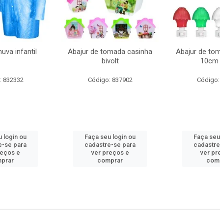
uva infantil
Abajur de tomada casinha
Abajur de to
bivolt
10cm 
: 832332
Código: 837902
Código:
 login ou
Faça seu login ou
Faça seu
e-se para
cadastre-se para
cadastre
reços e
ver preços e
ver pr
prar
comprar
com