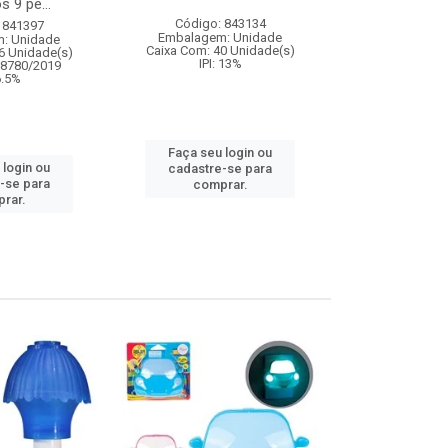
s 9 pe...
Código: 843134
Código:
 841397
Embalagem: Unidade
Embalagem
: Unidade
Caixa Com: 40 Unidade(s)
Caixa Com: 24
6 Unidade(s)
IPI: 13%
Inmetro: 0
08780/2019
IPI: 
 6.5%
Faça seu login ou
Faça seu 
 login ou
cadastre-se para
cadastre
-se para
comprar.
comp
rar.