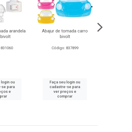
mada arandela
Abajur de tomada carro
Abajur de to
bivolt
bivolt
bivol
 831060
Código: 837899
Código:
 login ou
Faça seu login ou
Faça seu 
-se para
cadastre-se para
cadastre
eços e
ver preços e
ver pr
prar
comprar
comp