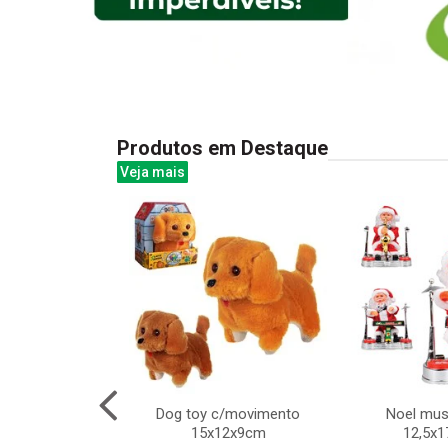
Produtos em Destaque
Veja mais
 de compras
Dog toy c/movimento
Noel mus
15x12x9cm
12,5x