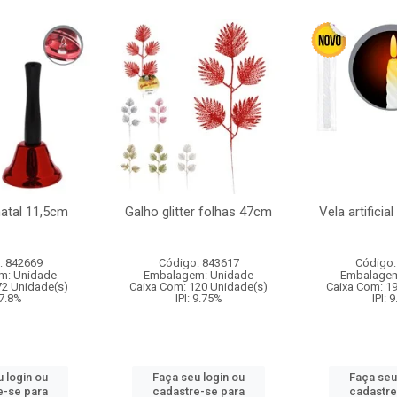
natal 11,5cm
Galho glitter folhas 47cm
Vela artificia
: 842669
Código: 843617
Código:
m: Unidade
Embalagem: Unidade
Embalagem
72 Unidade(s)
Caixa Com: 120 Unidade(s)
Caixa Com: 1
 7.8%
IPI: 9.75%
IPI: 
 login ou
Faça seu login ou
Faça seu
e-se para
cadastre-se para
cadastre