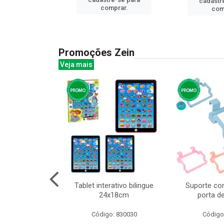
cadastr
prar.
comprar.
com
Promoções Zein
Veja mais
huva adulto
Tablet interativo bilingue
Suporte co
24x18cm
porta d
: 832331
Código: 830030
Código