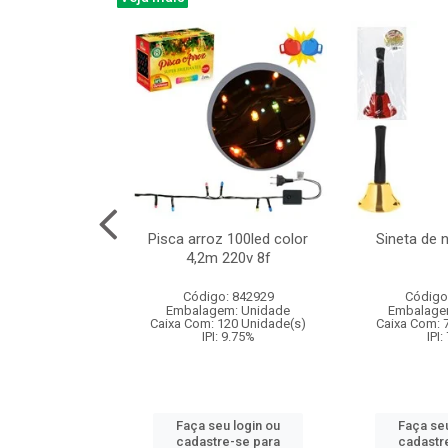
na 150led bco
Pisca arroz 100led color
Sineta de 
x40cm 220v 8f
4,2m 220v 8f
: 840985
Código: 842929
Código
m: Unidade
Embalagem: Unidade
Embalage
60 Unidade(s)
Caixa Com: 120 Unidade(s)
Caixa Com: 
: 9.75%
IPI: 9.75%
IPI:
u login ou
Faça seu login ou
Faça seu
e-se para
cadastre-se para
cadastr