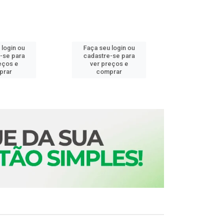
 login ou
Faça seu login ou
Faça seu 
-se para
cadastre-se para
cadastre
eços e
ver preços e
ver pr
prar
comprar
comp