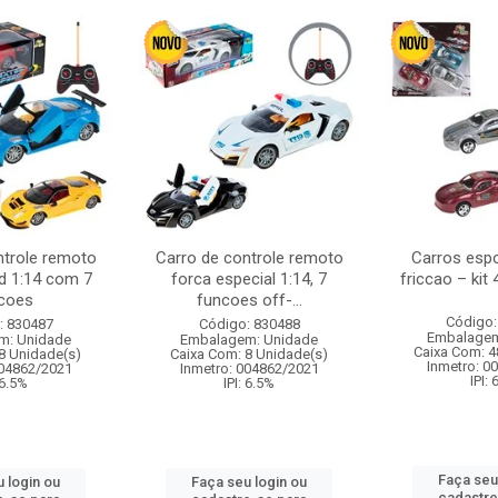
ntrole remoto
Carro de controle remoto
Carros esp
d 1:14 com 7
forca especial 1:14, 7
friccao – kit
coes
funcoes off-...
Código:
: 830487
Código: 830488
Embalagem
m: Unidade
Embalagem: Unidade
Caixa Com: 4
8 Unidade(s)
Caixa Com: 8 Unidade(s)
Inmetro: 0
004862/2021
Inmetro: 004862/2021
IPI:
 6.5%
IPI: 6.5%
Faça seu
 login ou
Faça seu login ou
cadastre