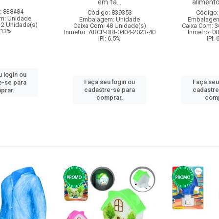
em fa...
alimento
: 838484
Código: 839353
Código:
m: Unidade
Embalagem: Unidade
Embalagem
12 Unidade(s)
Caixa Com: 48 Unidade(s)
Caixa Com: 3
: 13%
Inmetro: ABCP-BRI-0404-2023-40
Inmetro: 0
IPI: 6.5%
IPI:
 login ou
Faça seu login ou
Faça seu
e-se para
cadastre-se para
cadastre
prar.
comprar.
comp